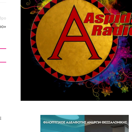
θρο
ρο»
E