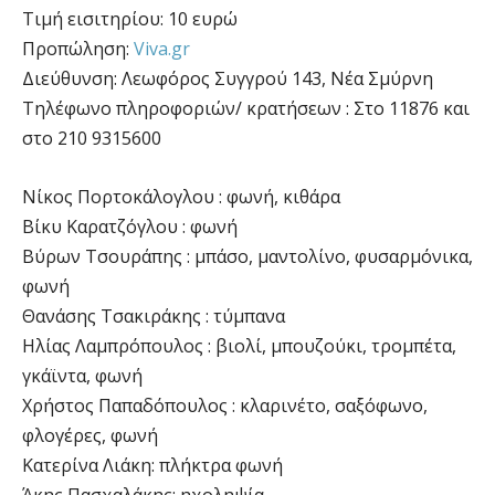
Τιμή εισιτηρίου: 10 ευρώ
Προπώληση:
Viva.gr
Διεύθυνση: Λεωφόρος Συγγρού 143, Νέα Σμύρνη
Τηλέφωνο πληροφοριών/ κρατήσεων : Στο 11876 και
στο
210 9315600
Nίκος Πορτοκάλογλου : φωνή, κιθάρα
Βίκυ Καρατζόγλου : φωνή
Βύρων Τσουράπης : μπάσο, μαντολίνο, φυσαρμόνικα,
φωνή
Θανάσης Τσακιράκης : τύμπανα
Ηλίας Λαμπρόπουλος : βιολί, μπουζούκι, τρομπέτα,
γκάϊντα, φωνή
Χρήστος Παπαδόπουλος : κλαρινέτο, σαξόφωνο,
φλογέρες, φωνή
Κατερίνα Λιάκη: πλήκτρα φωνή
Άκης Πασχαλάκης: ηχοληψία