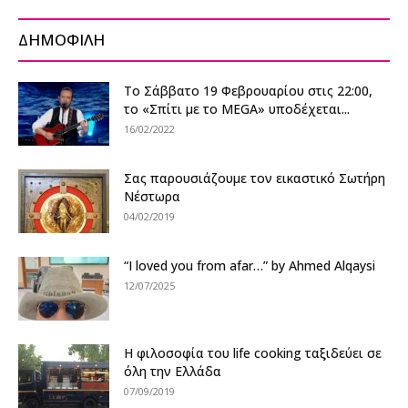
ΔΗΜΟΦΙΛΗ
Το Σάββατο 19 Φεβρουαρίου στις 22:00,
το «Σπίτι με το MEGA» υποδέχεται...
16/02/2022
Σας παρουσιάζουμε τον εικαστικό Σωτήρη
Νέστωρα
04/02/2019
“I loved you from afar…” by Ahmed Alqaysi
12/07/2025
Η φιλοσοφία του life cooking ταξιδεύει σε
όλη την Ελλάδα
07/09/2019