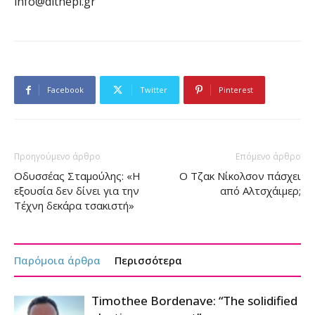
info@dithepi.gr
Facebook
Twitter
Pinterest
Προηγούμενο άρθρο
Επόμενο άρθρο
Οδυσσέας Σταμούλης: «Η
O Τζακ Νίκολσον πάσχει
εξουσία δεν δίνει για την
από Αλτσχάιμερ;
Τέχνη δεκάρα τσακιστή»
Παρόμοια άρθρα
Περισσότερα
Timothee Bordenave: “The solidified