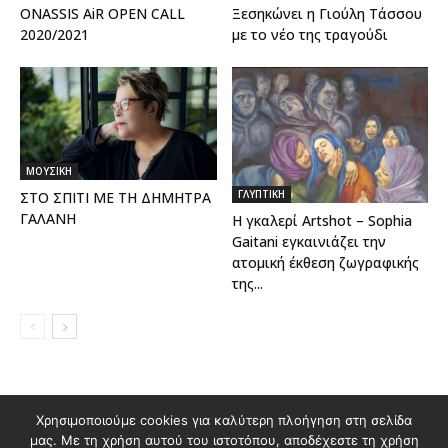
ONASSIS AiR OPEN CALL
Ξεσηκώνει η Γιούλη Τάσσου
2020/2021
με το νέο της τραγούδι
ΜΟΥΣΙΚΗ
ΓΛΥΠΤΙΚΗ
ΣΤΟ ΣΠΙΤΙ ΜΕ ΤΗ ΔΗΜΗΤΡΑ
ΓΑΛΑΝΗ
Η γκαλερί Artshot – Sophia
Gaitani εγκαινιάζει την
ατομική έκθεση ζωγραφικής
της...
Διαφημιστείτε στο Polis Magazino
Χρησιμοποιούμε cookies για καλύτερη πλοήγηση στη σελίδα
μας. Με τη χρήση αυτού του ιστοτόπου, αποδέχεστε τη χρήση
Όροι χρήσης & Πολιτική Προστασίας Προσωπικών Δεδομένων