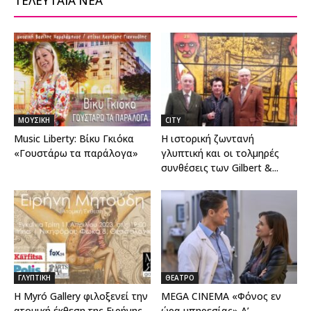
ΤΕΛΕΥΤΑΙΑ ΝΕΑ
ΜΟΥΣΙΚΗ
CITY
Music Liberty: Βίκυ Γκιόκα
H ιστορική ζωντανή
«Γουστάρω τα παράλογα»
γλυπτική και οι τολμηρές
συνθέσεις των Gilbert &...
ΓΛΥΠΤΙΚΗ
ΘΕΑΤΡΟ
Η Myró Gallery φιλοξενεί την
MEGA CINEMA «Φόνος εν
ατομική έκθεση της Ειρήνης
ώρα υπηρεσίας» Α’