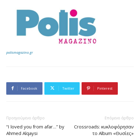
polismagazino.gr
Facebook
Twitter
Pinterest
Προηγούμενο άρθρο
Επόμενο άρθρο
“I loved you from afar…” by
Crossroads: κυκλοφόρησαν
Ahmed Alqaysi
το Album «Θυσίες»