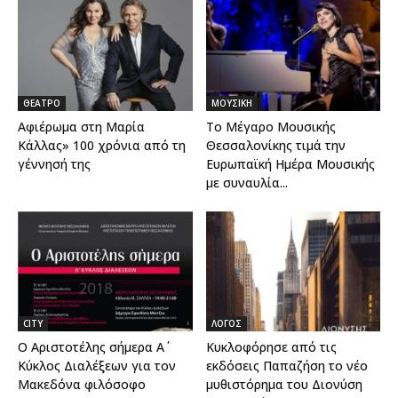
ΘΕΑΤΡΟ
ΜΟΥΣΙΚΗ
Αφιέρωμα στη Μαρία
Το Μέγαρο Μουσικής
Κάλλας» 100 χρόνια από τη
Θεσσαλονίκης τιμά την
γέννησή της
Ευρωπαϊκή Ημέρα Μουσικής
με συναυλία...
CITY
ΛΟΓΟΣ
Ο Αριστοτέλης σήμερα Α΄
Κυκλοφόρησε από τις
Κύκλος Διαλέξεων για τον
εκδόσεις Παπαζήση το νέο
Μακεδόνα φιλόσοφο
μυθιστόρημα του Διονύση