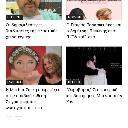
LIFESTYLE
ΜΟΥΣΙΚΗ
Οι δημοφιλέστερες
Ο Σπύρος Παρασκευάκος και
διαδικασίες της πλαστικής
ο Δημήτρης Παγώνης στο
χειρουργικής
“HGW std”, στο...
ΓΛΥΠΤΙΚΗ
ΘΕΑΤΡΟ
Η Ματίνα Σιώκη συμμετέχει
“Ουροβόρος” Στο ιστορικό
στην ομαδική έκθεση
και διατηρητέο Μπενσουσάν
Ζωγραφικής και
Χαν
Φωτογραφίας, στο...