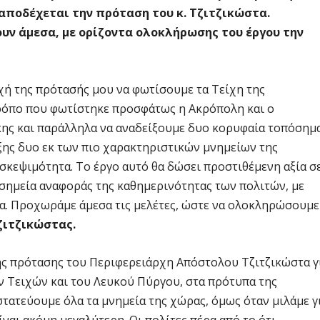
 αποδέχεται την πρόταση του κ. Τζιτζικώστα.
ουν άμεσα, με ορίζοντα ολοκλήρωσης του έργου την
ή της πρότασής μου να φωτίσουμε τα Τείχη της
τρόπο που φωτίστηκε προσφάτως η Ακρόπολη και ο
ίκης και παράλληλα να αναδείξουμε δυο κορυφαία τοπόσημ
ιξης δυο εκ των πιο χαρακτηριστικών μνημείων της
σκεψιμότητα. Το έργο αυτό θα δώσει προστιθέμενη αξία σ
 σημεία αναφοράς της καθημερινότητας των πολιτών, με
ία. Προχωράμε άμεσα τις μελέτες, ώστε να ολοκληρώσουμε
Τζιτζικώστας.
ης πρότασης του Περιφερειάρχη Απόστολου Τζιτζικώστα γ
 Τειχών και του Λευκού Πύργου, στα πρότυπα της
τατεύουμε όλα τα μνημεία της χώρας, όμως όταν μιλάμε γ