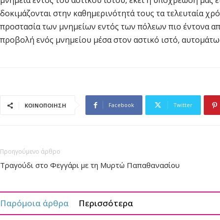
μνημεία εντός του αστικού ιστού, εκεί η υποχρέωσή μας ε
δοκιμάζονται στην καθημερινότητά τους τα τελευταία χρόν
προστασία των μνημείων εντός των πόλεων πιο έντονα απ
προβολή ενός μνημείου μέσα στον αστικό ιστό, αυτομάτως
Facebook
Twitter
ΚΟΙΝΟΠΟΙΗΣΗ
Προηγούμενο άρθρο
Τραγούδι στο Φεγγάρι με τη Μυρτώ Παπαθανασίου
Παρόμοια άρθρα
Περισσότερα