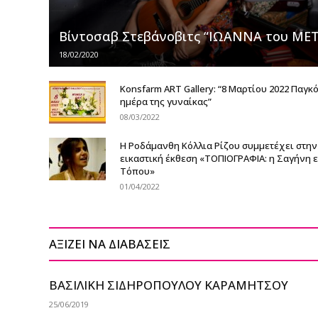
Βίντοσαβ Στεβάνοβιτς “ΙΩΑΝΝΑ του ΜΕ
18/02/2020
Konsfarm ART Gallery: “8 Μαρτίου 2022 Παγκ
ημέρα της γυναίκας”
08/03/2022
Η Ροδάμανθη Κόλλια Ρίζου συμμετέχει στην
εικαστική έκθεση «ΤΟΠΙΟΓΡΑΦΙΑ: η Σαγήνη 
Τόπου»
01/04/2022
ΑΞΙΖΕΙ ΝΑ ΔΙΑΒΑΣΕΙΣ
ΒΑΣΙΛΙΚΗ ΣΙΔΗΡΟΠΟΥΛΟΥ ΚΑΡΑΜΗΤΣΟΥ
25/06/2019