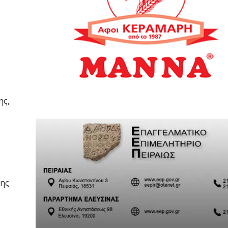
ης,
της