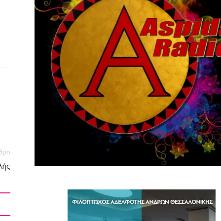
θρο
λής