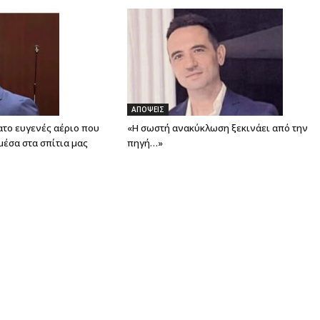
ΑΠΟΨΕΙΣ
ατο ευγενές αέριο που
«Η σωστή ανακύκλωση ξεκινάει από την
μέσα στα σπίτια μας
πηγή…»