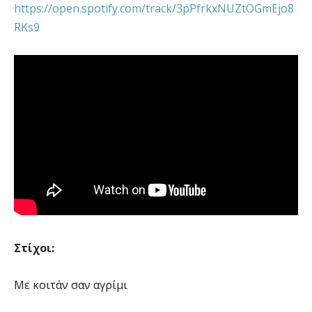
https://open.spotify.com/track/3pPfrkxNUZtOGmEjo8
RKs9
Στίχοι:
Με κοιτάν σαν αγρίμι