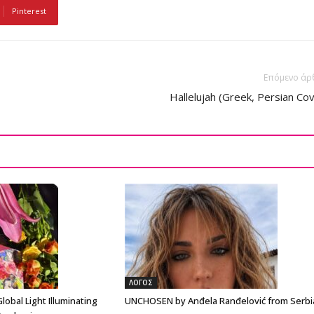
Pinterest
Επόμενο άρ
Hallelujah (Greek, Persian Co
ΛΟΓΟΣ
lobal Light Illuminating
UNCHOSEN by Anđela Ranđelović from Serbi