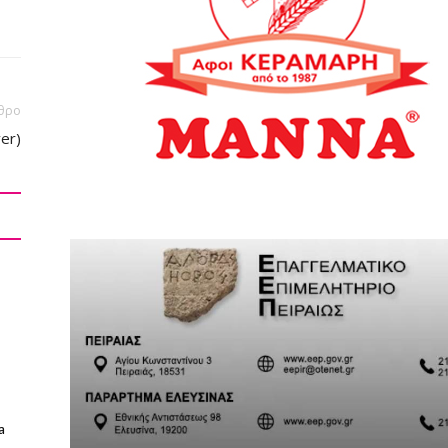
θρο
ver)
a