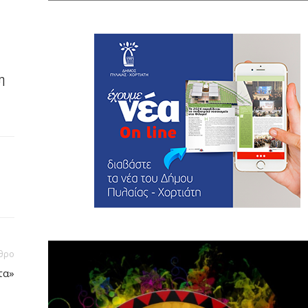
η
θρο
τα»