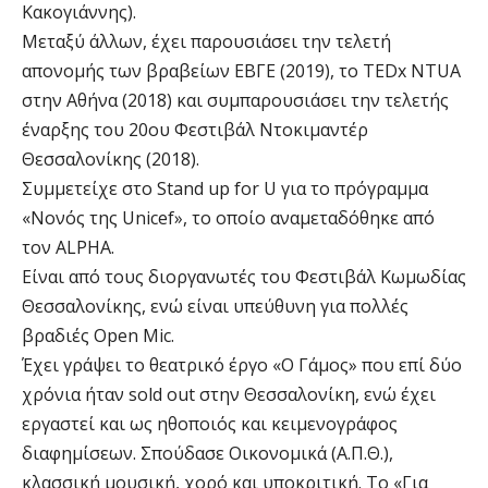
Κακογιάννης).
Μεταξύ άλλων, έχει παρουσιάσει την τελετή
απονομής των βραβείων ΕΒΓΕ (2019), το TEDx NTUA
στην Αθήνα (2018) και συμπαρουσιάσει την τελετής
έναρξης του 20ου Φεστιβάλ Ντοκιμαντέρ
Θεσσαλονίκης (2018).
Συμμετείχε στο Stand up for U για το πρόγραμμα
«Νονός της Unicef», το οποίο αναμεταδόθηκε από
τον ALPHA.
Είναι από τους διοργανωτές του Φεστιβάλ Κωμωδίας
Θεσσαλονίκης, ενώ είναι υπεύθυνη για πολλές
βραδιές Open Mic.
Έχει γράψει το θεατρικό έργο «Ο Γάμος» που επί δύο
χρόνια ήταν sold out στην Θεσσαλονίκη, ενώ έχει
εργαστεί και ως ηθοποιός και κειμενογράφος
διαφημίσεων. Σπούδασε Οικονομικά (Α.Π.Θ.),
κλασσική μουσική, χορό και υποκριτική. Το «Για