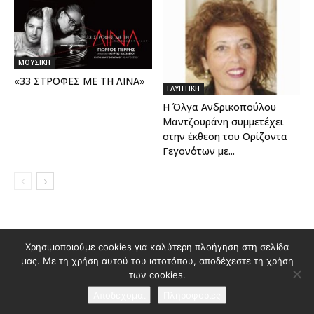
ΜΟΥΣΙΚΗ
«33 ΣΤΡΟΦΕΣ ΜΕ ΤΗ ΛΙΝΑ»
ΓΛΥΠΤΙΚΗ
Η Όλγα Ανδρικοπούλου
Μαντζουράνη συμμετέχει
στην έκθεση του Ορίζοντα
Γεγονότων με...
Διαφημιστείτε στο Polis Magazino
Χρησιμοποιούμε cookies για καλύτερη πλοήγηση στη σελίδα
μας. Με τη χρήση αυτού του ιστοτόπου, αποδέχεστε τη χρήση
Όροι χρήσης & Πολιτική Προστασίας Προσωπικών Δεδομένων
των cookies.
Επικοινωνία
Αποδέχομαι
Πληροφορίες
© 2026 Κατασκευή ιστοσελίδας
idees creative marketing