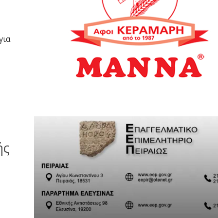
για
ής