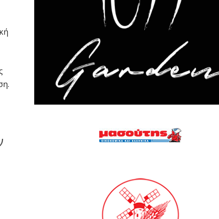
ακή
ς
ση.
ν