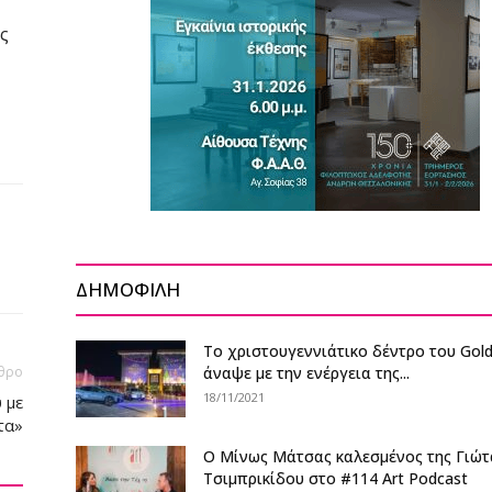
ς
ΔΗΜΟΦΙΛΗ
Το χριστουγεννιάτικο δέντρο του Gold
θρο
άναψε με την ενέργεια της...
18/11/2021
 με
τα»
Ο Μίνως Μάτσας καλεσμένος της Γιώτ
Τσιμπρικίδου στο #114 Art Podcast