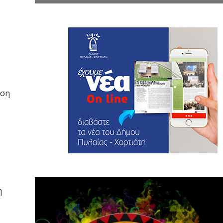
αση
η