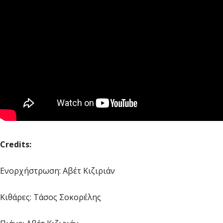
Credits:
Ενορχήστρωση: Αβέτ Κιζιριάν
Κιθάρες: Τάσος Σοκορέλης