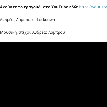
Ακούστε το τραγούδι στο YouTube εδώ:
https://youtu.
Ανδρέας Λάμπρου – Lockdown
Μουσική, στίχοι: Ανδρέας Λάμπρου