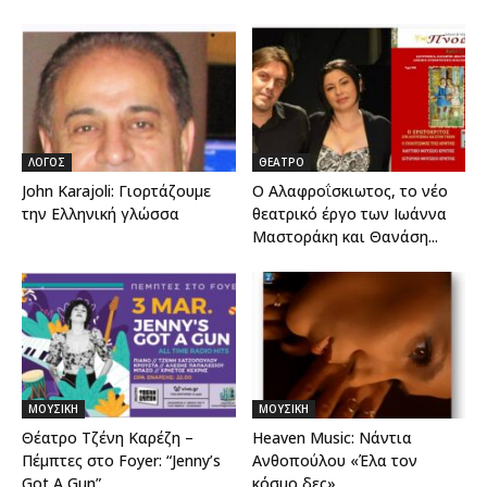
ΛΟΓΟΣ
ΘΕΑΤΡΟ
John Karajoli: Γιορτάζουμε
Ο Αλαφροΐσκιωτος, το νέο
την Ελληνική γλώσσα
θεατρικό έργο των Ιωάννα
Μαστοράκη και Θανάση...
ΜΟΥΣΙΚΗ
ΜΟΥΣΙΚΗ
Θέατρο Τζένη Καρέζη –
Heaven Music: Νάντια
Πέμπτες στο Foyer: “Jenny’s
Ανθοπούλου «Έλα τον
Got A Gun”...
κόσμο δες»