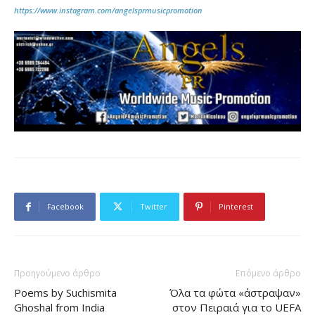
https://www.instagram.com/angelsprmusicpromotion
Facebook
Twitter
Pinterest
Προηγούμενο άρθρο
Επόμενο άρθρο
Poems by Suchismita
Όλα τα φώτα «άστραψαν»
Ghoshal from India
στον Πειραιά για το UEFA