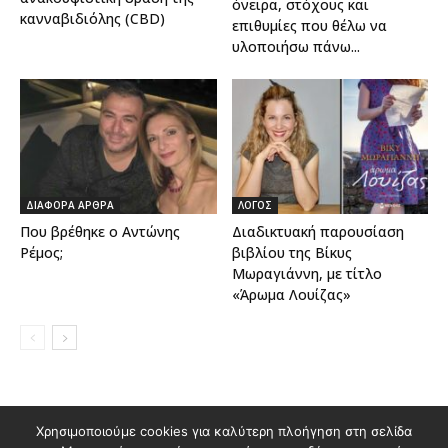
όνειρα, στόχους και
κανναβιδιόλης (CBD)
επιθυμίες που θέλω να
υλοποιήσω πάνω...
ΔΙΑΦΟΡΑ ΑΡΘΡΑ
ΛΟΓΟΣ
Που βρέθηκε ο Αντώνης
Διαδικτυακή παρουσίαση
Ρέμος;
βιβλίου της Βίκυς
Μωραγιάννη, με τίτλο
«Άρωμα Λουίζας»
Χρησιμοποιούμε cookies για καλύτερη πλοήγηση στη σελίδα
Διαφημιστείτε στο Polis Magazino