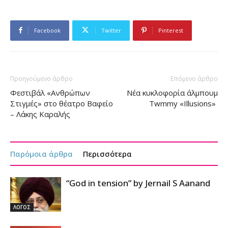
Facebook
Twitter
Pinterest
Προηγούμενο άρθρο
Επόμενο άρθρο
Φεστιβάλ «Ανθρώπων
Νέα κυκλοφορία άλμπουμ
Στιγμές» στο θέατρο Βαφείο
Twmmy «Illusions»
– Λάκης Καραλής
Παρόμοια άρθρα
Περισσότερα
“God in tension” by Jernail S Aanand
ΛΟΓΟΣ