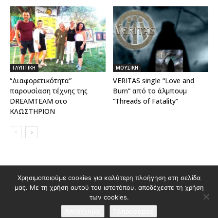
ΓΛΥΠΤΙΚΗ
ΜΟΥΣΙΚΗ
“Διαφορετικότητα”
VERITAS single “Love and
παρουσίαση τέχνης της
Burn” από το άλμπουμ
DREAMTEAM στο
“Threads of Fatality”
ΚΛΩΣΤΗΡΙΟΝ
Χρησιμοποιούμε cookies για καλύτερη πλοήγηση στη σελίδα
Διαφημιστείτε στο Polis Magazino
μας. Με τη χρήση αυτού του ιστοτόπου, αποδέχεστε τη χρήση
Όροι χρήσης & Πολιτική Προστασίας Προσωπικών Δεδομένων
των cookies.
Επικοινωνία
Αποδέχομαι
Πληροφορίες
© 2026 Κατασκευή ιστοσελίδας
idees creative marketing