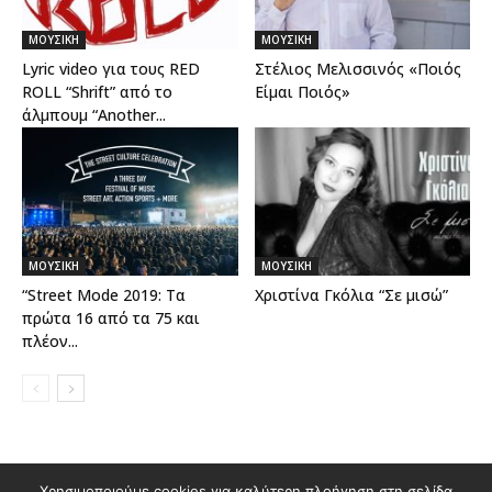
ΜΟΥΣΙΚΗ
ΜΟΥΣΙΚΗ
Lyric video για τους RED
Στέλιος Μελισσινός «Ποιός
ROLL “Shrift” από το
Eίμαι Ποιός»
άλμπουμ “Another...
ΜΟΥΣΙΚΗ
ΜΟΥΣΙΚΗ
“Street Mode 2019: Τα
Χριστίνα Γκόλια “Σε μισώ”
πρώτα 16 από τα 75 και
πλέον...
Διαφημιστείτε στο Polis Magazino
Χρησιμοποιούμε cookies για καλύτερη πλοήγηση στη σελίδα