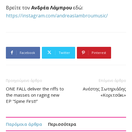
Βρείτε τον
Ανδρέα Λάμπρου
εδώ:
https://instagram.com/andreaslambroumusic/
Facebook
Twitter
Pinterest
Προηγούμενο άρθρο
Επόμενο άρθρο
ONE FALL deliver the riffs to
Ανέστης Σωτηριάδης
the masses on raging new
«Κοριτσάκι»
EP “Spine First!”
Παρόμοια άρθρα
Περισσότερα