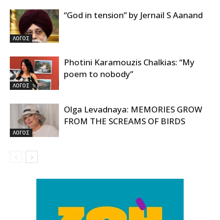
“God in tension” by Jernail S Aanand
ΛΟΓΟΣ
Photini Karamouzis Chalkias: “My
poem to nobody”
ΛΟΓΟΣ
Olga Levadnaya: MEMORIES GROW
FROM THE SCREAMS OF BIRDS
ΛΟΓΟΣ