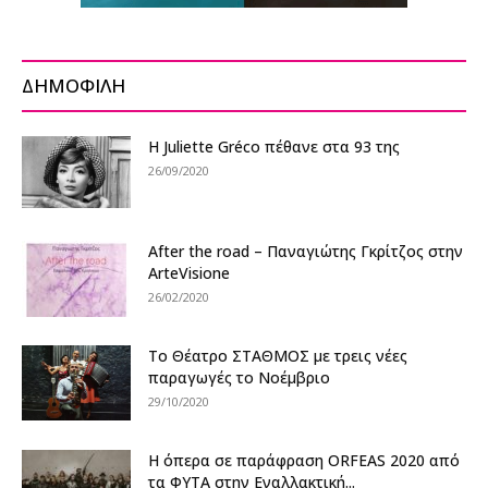
ΔΗΜΟΦΙΛΗ
H Juliette Gréco πέθανε στα 93 της
26/09/2020
After the road – Παναγιώτης Γκρίτζος στην
ArteVisione
26/02/2020
Το Θέατρο ΣΤΑΘΜΟΣ με τρεις νέες
παραγωγές το Νοέμβριο
29/10/2020
H όπερα σε παράφραση ORFEAS 2020 από
τα ΦΥΤΑ στην Εναλλακτική...