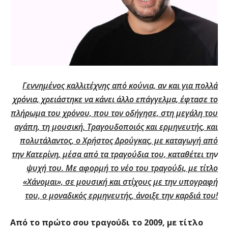
Γεννημένος καλλιτέχνης από κούνια, αν και για πολλά
χρόνια, χρειάστηκε να κάνει άλλο επάγγελμα, έφτασε το
πλήρωμα του χρόνου, που τον οδήγησε, στη μεγάλη του
αγάπη, τη μουσική. Τραγουδοποιός και ερμηνευτής, και
πολυτάλαντος, ο Χρήστος Δρούγκας, με καταγωγή από
την Κατερίνη, μέσα από τα τραγούδια του, καταθέτει τη
ν
ψυχή του. Με αφορμή το νέο του τραγούδι, με τίτλο
«Χάνομαι», σε μουσική και στίχους με την υπογραφή
του, ο μοναδικός ερμηνευτής, άνοιξε την καρδιά του!
Από το πρώτο σου τραγούδι το 2009, με τίτλο