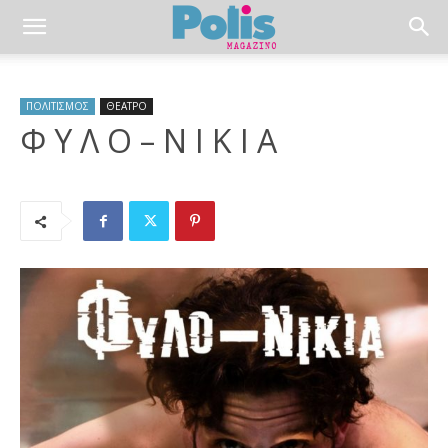
ΠΟΛΙΤΙΣΜΟΣ
ΘΕΑΤΡΟ
Φ Υ Λ Ο – Ν Ι Κ Ι Α