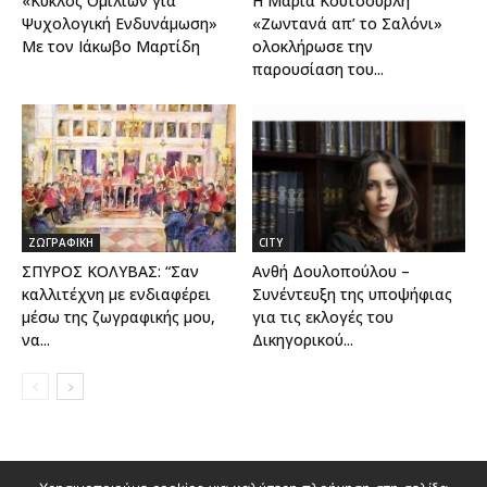
«Κύκλος Ομιλιών για
Η Μαρία Κουτσουρλή
Ψυχολογική Ενδυνάμωση»
«Ζωντανά απ’ το Σαλόνι»
Με τον Ιάκωβο Μαρτίδη
ολοκλήρωσε την
παρουσίαση του...
ΖΩΓΡΑΦΙΚΗ
CITY
ΣΠΥΡΟΣ ΚΟΛΥΒΑΣ: “Σαν
Ανθή Δουλοπούλου –
καλλιτέχνη με ενδιαφέρει
Συνέντευξη της υποψήφιας
μέσω της ζωγραφικής μου,
για τις εκλογές του
να...
Δικηγορικού...