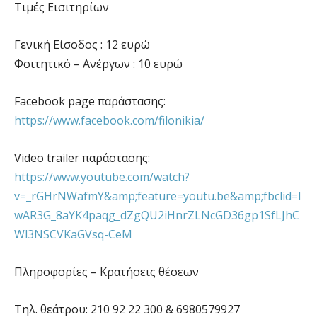
Τιμές Εισιτηρίων
Γενική Είσοδος : 12 ευρώ
Φοιτητικό – Ανέργων : 10 ευρώ
Facebook page παράστασης:
https://www.facebook.com/filonikia/
Video trailer παράστασης:
https://www.youtube.com/watch?
v=_rGHrNWafmY&amp;feature=youtu.be&amp;fbclid=I
wAR3G_8aYK4paqg_dZgQU2iHnrZLNcGD36gp1SfLJhC
Wl3NSCVKaGVsq-CeM
Πληροφορίες – Κρατήσεις θέσεων
Tηλ. θεάτρου: 210 92 22 300 & 6980579927