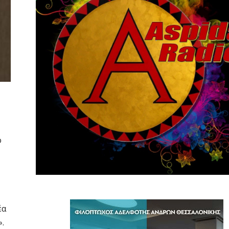
ο
έα
.