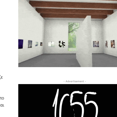
ζε
- Advertisement -
πο
αι