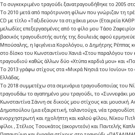
Το συγκεκριμένο τραγούδι ξανατραγουδήθηκε το 2005 στο
Το 2010 μετά από παρότρυνση φίλων που γνώριζαν τη τρ
CD με τίτλο «Ταξιδεύουν τα στιχάκια μου» (Εταιρεία ΚΑΘΡ
μελωδίες επεξεργασμένες από το φίλο μου Τάσο Ζαφειρίου 
βασικός τραγουδιστής αυτής της δουλειάς αφού ερμηνεύει
Μπούσαλης, η Ιφιγένεια Κορολόγου, ο Δημήτρης Ρέππας κ
στο δίσκο του Κωνσταντίνου Χανιά «Στου παραλόγου τον 
τραγουδιού καθώς άλλων δύο «Χτύπα καρδιά μου» και «Πο
Το 2013 γράφω στίχους στα «Μικρά Νησιά του Ιονίου» τ
Ελλάδας.
Το 2018 συμμετέχω στα σεμινάρια τραγουδοποιίας του Νί
τραγουδάω το αγαπημένο μου τραγούδι, το «Συννεφάκι μο
Κωνσταντίνα Σάννη σε δικούς μου στίχους και μουσική. Α
Δημοπούλου (μια εξαιρετική, ταλαντούχα, νέα τραγουδίσ
ενορχηστρωτή και ηχολήπτη και καλού φίλου, Νίκου Πιτλό
φίλοι , Στέλιος Τσουκάτος (ακορντεόν) και Παντελής Καπλ
Παπαντώνη και έγραψα στίχους στο τραγούδι «ΠΑΣΑΛΙΜΑ