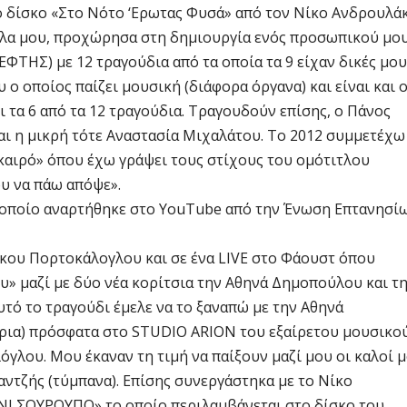
 δίσκο «Στο Νότο ‘Ερωτας Φυσά» από τον Νίκο Ανδρουλάκ
έλα μου, προχώρησα στη δημιουργία ενός προσωπικού μο
ΕΦΤΗΣ) με 12 τραγούδια από τα οποία τα 9 είχαν δικές μου
ο οποίος παίζει μουσική (διάφορα όργανα) και είναι και 
 τα 6 από τα 12 τραγούδια. Τραγουδούν επίσης, ο Πάνος
αι η μικρή τότε Αναστασία Μιχαλάτου. Το 2012 συμμετέχω
καιρό» όπου έχω γράψει τους στίχους του ομότιτλου
υ να πάω απόψε».
ο οποίο αναρτήθηκε στο YouTube από την Ένωση Επτανησί
κου Πορτοκάλογλου και σε ένα LIVE στο Φάουστ όπου
υ» μαζί με δύο νέα κορίτσια την Αθηνά Δημοπούλου και τ
υτό το τραγούδι έμελε να το ξαναπώ με την Αθηνά
τρια) πρόσφατα στο STUDIO ARION του εξαίρετου μουσικού
γλου. Μου έκαναν τη τιμή να παίξουν μαζί μου οι καλοί 
αντζής (τύμπανα). Επίσης συνεργάστηκα με το Νίκο
ΝΙ ΣΟΥΡΟΥΠΟ» το οποίο περιλαμβάνεται στο δίσκο του