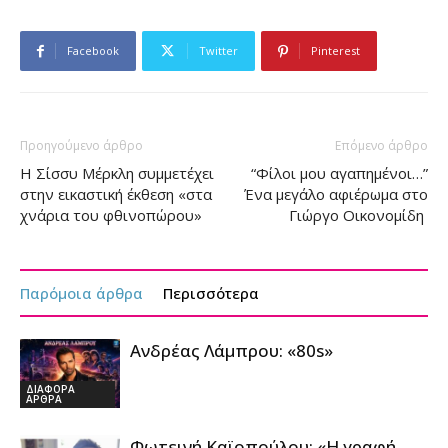
Facebook
Twitter
Pinterest
Προηγούμενο άρθρο
Επόμενο άρθρο
Η Σίσσυ Μέρκλη συμμετέχει
“Φίλοι μου αγαπημένοι…”
στην εικαστική έκθεση «στα
Ένα μεγάλο αφιέρωμα στο
χνάρια του φθινοπώρου»
Γιώργο Οικονομίδη
Παρόμοια άρθρα
Περισσότερα
Ανδρέας Λάμπρου: «80s»
ΔΙΑΦΟΡΑ
ΑΡΘΡΑ
Φωτεινή Καϊοπούλου: «Η γραφή