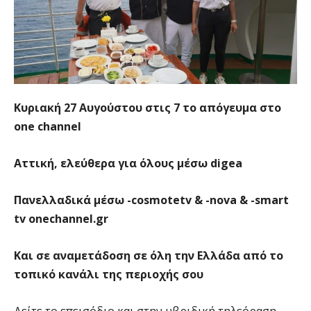
Κυριακή 27 Αυγούστου στις 7 το απόγευμα στο
one channel
Αττική, ελεύθερα για όλους μέσω digea
Π
α
νελλ
α
δ
ι
κ
ά
μ
έ
σω
-cosmotetv & -nova & -smart
tv onechannel.gr
Και σε αναμετάδοση σε όλη την Ελλάδα από το
τοπικό κανάλι της περιοχής σου