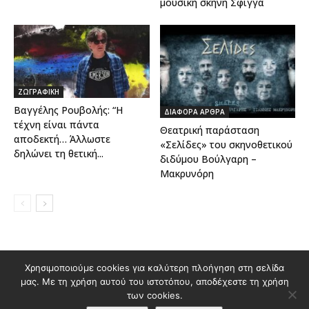
μουσική σκηνή Σφίγγα
ΖΩΓΡΑΦΙΚΗ
Βαγγέλης Ρουβολής: “Η
ΔΙΑΦΟΡΑ ΑΡΘΡΑ
τέχνη είναι πάντα
Θεατρική παράσταση
αποδεκτή… Άλλωστε
«Σελίδες» του σκηνοθετικού
δηλώνει τη θετική...
διδύμου Βούλγαρη –
Μακρυνόρη
Διαφημιστείτε στο Polis Magazino
Χρησιμοποιούμε cookies για καλύτερη πλοήγηση στη σελίδα
μας. Με τη χρήση αυτού του ιστοτόπου, αποδέχεστε τη χρήση
Όροι χρήσης & Πολιτική Προστασίας Προσωπικών Δεδομένων
των cookies.
Επικοινωνία