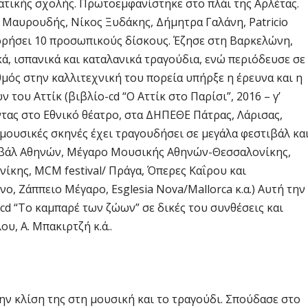
ατικής σχολής. Πρωτοεμφανίστηκε στο πλάι της Αρλέτας.
 Μαυρουδής, Νίκος Ξυδάκης, Δήμητρα Γαλάνη, Patricio
φορήσει 10 προσωπικούς δίσκους. Έζησε στη Βαρκελώνη,
, ισπανικά και καταλανικά τραγούδια, ενώ περιόδευσε σε
αθμός στην καλλιτεχνική του πορεία υπήρξε η έρευνα και η
υ Αττίκ (βιβλίο-cd “Ο Αττίκ στο Παρίσι”, 2016 – γ’
τας στο Εθνικό θέατρο, στα ΔΗΠΕΘΕ Πάτρας, Λάρισας,
 μουσικές σκηνές έχει τραγουδήσει σε μεγάλα φεστιβάλ κα
τιβάλ Αθηνών, Μέγαρο Μουσικής Αθηνών-Θεσσαλονίκης,
κης, MCM festival/ Πράγα, Όπερες Καΐρου και
νο, Ζάππειο Μέγαρο, Esglesia Nova/Mallorca κ.α.) Αυτή την
cd “Το καμπαρέ των ζώων” σε δικές του συνθέσεις και
υ, Α. Μπακιρτζή κ.ά..
την κλίση της στη μουσική και το τραγούδι. Σπούδασε στο