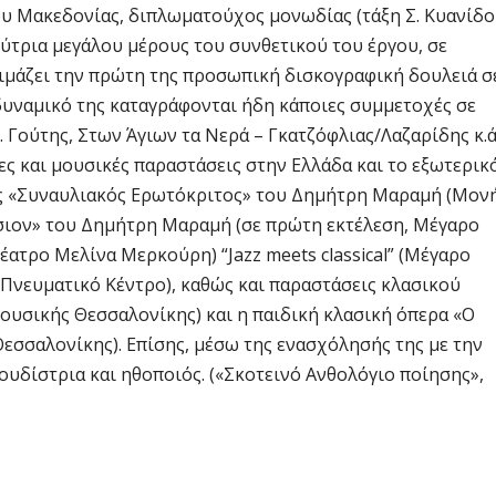
υ Μακεδονίας, διπλωματούχος μονωδίας (τάξη Σ. Κυανίδο
́τρια μεγάλου μέρους του συνθετικού του έργου, σε
ιμάζει την πρώτη της προσωπική δισκογραφική δουλειά σ
ο δυναμικό της καταγράφονται ήδη κάποιες συμμετοχές σε
 Γούτης, Στων Άγιων τα Νερά – Γκατζόφλιας/Λαζαρίδης κ.ά.
 και μουσικές παραστάσεις στην Ελλάδα και το εξωτερικ
πως «Συναυλιακός Ερωτόκριτος» του Δημήτρη Μαραμή (Μον
όσιον» του Δημήτρη Μαραμή (σε πρώτη εκτέλεση, Μέγαρο
ατρο Μελίνα Μερκούρη) “Jazz meets classical” (Μέγαρο
Πνευματικό Κέντρο), καθώς και παραστάσεις κλασικού
υσικής Θεσσαλονίκης) και η παιδική κλασική όπερα «Ο
 Θεσσαλονίκης). Επίσης, μέσω της ενασχόλησής της με την
ίστρια και ηθοποιός. («Σκοτεινό Ανθολόγιο ποίησης»,