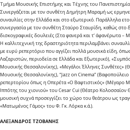
Τμήμα Μουσικής Επιστήμης και Τέχνης του Πανεπιστημίο
Συνεργάζεται με τον συνθέτη Δημήτρη Μαραμή ως ερμηνευ
συναυλίες στην Ελλάδα και στο εξωτερικό. Παράλληλα ετο
συνεργασία με τον συνθέτη Σταύρο Σταυρίδη, καθώς στ
δισκογραφικές δουλειές (Στα φανερά και τ’ άφανέρωτα – Μ.
Η καλλιτεχνική της δραστηριότητα περιλαμβάνει συναυλίες
με ευρύ ρεπερτόριο που αγγίζει πολλά μουσικά είδη, ό
Λαζαριστών, περιοδεία σε Ελλάδα και Εξωτερικό), «Συμπ
Μουσικής Θεσσαλονίκης), «Μεγάλοι Έλληνες Συνθέτες» (Θέ
Μουσικής Θεσσαλονίκης), “Jazz οn Cinema” (Βαφοπούλειο 
ρεπερτορίου όπως η Οπερέτα «Ο Βαφτιστικός» (Μέγαρο Μο
Ιππότης του χιονιού» του Cesar Cui (Θέατρο Κολοσσαίον
μουσική συχνά προσεγγίζει το χώρο του θεάτρου ως τραγουδ
«Ματωμένος Γάμος» του Φ. Γκ. Λόρκα κ.ά.).
ΑΛΕΞΑΝΔΡΟΣ ΤΖΟΒΑΝΗΣ