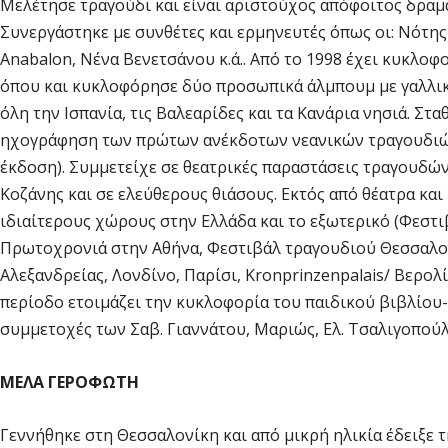
Μελέτησε τραγούδι και είναι αριστούχος απόφοιτος δραμ
Συνεργάστηκε με συνθέτες και ερμηνευτές όπως οι: Νότης
Anabalon, Νένα Βενετσάνου κ.ά.. Από το 1998 έχει κυκλο
όπου και κυκλοφόρησε δύο προσωπικά άλμπουμ με γαλλικά
όλη την Ισπανία, τις Βαλεαρίδες και τα Κανάρια νησιά. Στ
ηχογράφηση των πρώτων ανέκδοτων νεανικών τραγουδιών το
έκδοση). Συμμετείχε σε θεατρικές παραστάσεις τραγουδών
Κοζάνης και σε ελεύθερους θιάσους. Εκτός από θέατρα και
ιδιαίτερους χώρους στην Ελλάδα και το εξωτερικό (Φεσ
Πρωτοχρονιά στην Αθήνα, Φεστιβάλ τραγουδιού Θεσσαλονί
Αλεξανδρείας, Λονδίνο, Παρίσι, Kronprinzenpalais/ Βερολί
περίοδο ετοιμάζει την κυκλοφορία του παιδικού βιβλίου-
συμμετοχές των Σαβ. Γιαννάτου, Μαριώς, Ελ. Τσαλιγοπούλο
ΜΕΛΑ ΓΕΡΟΦΩΤΗ
Γεννήθηκε στη Θεσσαλονίκη και από μικρή ηλικία έδειξε 