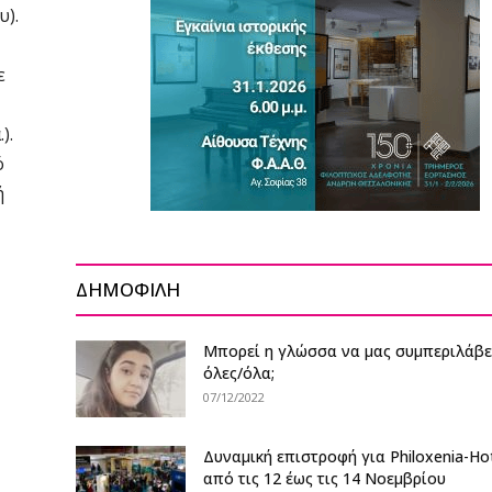
υ).
ε
).
ό
ή
ΔΗΜΟΦΙΛΗ
Μπορεί η γλώσσα να μας συμπεριλάβε
όλες/όλα;
07/12/2022
Δυναμική επιστροφή για Philoxenia-Hot
από τις 12 έως τις 14 Νοεμβρίου