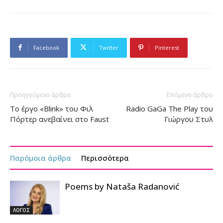
Facebook
Twitter
Pinterest
Προηγούμενο άρθρο
Επόμενο άρθρο
To έργο «Βlink» του Φιλ
Radio GaGa Τhe Play του
Πόρτερ ανεβαίνει στο Faust
Γιώργου Στυλ
Παρόμοια άρθρα
Περισσότερα
Poems by Nataša Radanović
ΛΟΓΟΣ