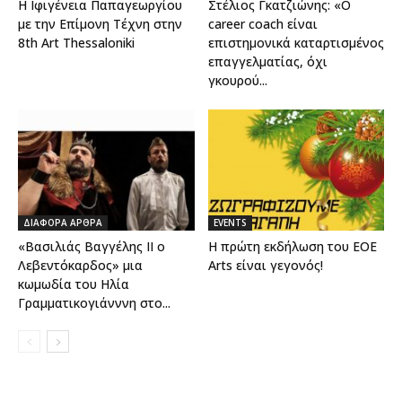
Η Ιφιγένεια Παπαγεωργίου
Στέλιος Γκατζιώνης: «Ο
με την Επίμονη Τέχνη στην
career coach είναι
8th Art Thessaloniki
επιστημονικά καταρτισμένος
επαγγελματίας, όχι
γκουρού...
ΔΙΑΦΟΡΑ ΑΡΘΡΑ
EVENTS
«Βασιλιάς Βαγγέλης ΙΙ o
Η πρώτη εκδήλωση του EOE
Λεβεντόκαρδος» μια
Arts είναι γεγονός!
κωμωδία του Ηλία
Γραμματικογιάνννη στο...