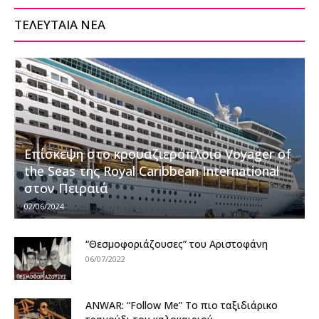
ΤΕΛΕΥΤΑΙΑ ΝΕΑ
Επίσκεψη στο κρουαζιερόπλοιο Voyager of
the Seas της Royal Caribbean International
στον Πειραιά
02/06/2024
“Θεσμοφοριάζουσες” του Αριστοφάνη
06/07/2022
ANWAR: “Follow Me” Το πιο ταξιδιάρικο