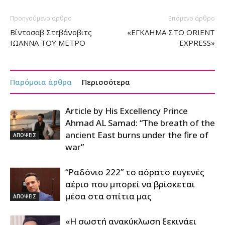
Προηγούμενο άρθρο
Επόμενο άρθρο
Βίντοσαβ Στεβάνοβιτς
«ΕΓΚΛΗΜΑ ΣΤΟ ORIENT
ΙΩΑΝΝΑ ΤΟΥ ΜΕΤΡΟ
EXPRESS»
Παρόμοια άρθρα
Περισσότερα
Article by His Excellency Prince
Ahmad AL Samad: “The breath of the
ancient East burns under the fire of
ΑΠΟΨΕΙΣ
war”
“Ραδόνιο 222” το αόρατο ευγενές
αέριο που μπορεί να βρίσκεται
μέσα στα σπίτια μας
ΑΠΟΨΕΙΣ
«Η σωστή ανακύκλωση ξεκινάει