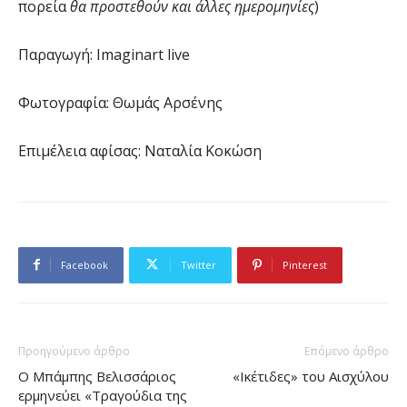
πορεία
θα προστεθούν και άλλες ημερομηνίες
)
Παραγωγή: Imaginart live
Φωτογραφία: Θωμάς Αρσένης
Επιμέλεια αφίσας: Ναταλία Κοκώση
Facebook
Twitter
Pinterest
Προηγούμενο άρθρο
Επόμενο άρθρο
Ο Μπάμπης Βελισσάριος
«Ικέτιδες» του Αισχύλου
ερμηνεύει «Τραγούδια της