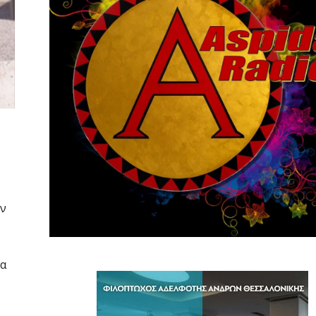
ών
να