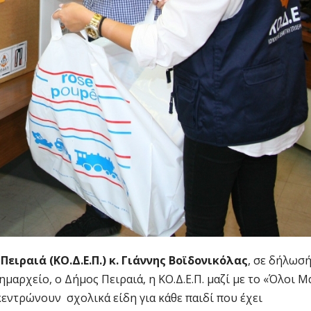
ιραιά (ΚΟ.Δ.Ε.Π.) κ. Γιάννης Βοϊδονικόλας
, σε δήλωσ
μαρχείο, ο Δήμος Πειραιά, η ΚΟ.Δ.Ε.Π. μαζί με το «Όλοι Μ
ντρώνουν σχολικά είδη για κάθε παιδί που έχει