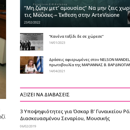
“Μη ζώην μετ’ αμουσίας” Να μην ζεις χωρ
τις Μούσες – Έκθεση στην ArteVisione
23/02/2022
“Κανένα ταξίδι δε σε χώρεσε”
14/01/2023
Δράσεις αφιερωμένες στον NELSON MANDEL
πρωτοβουλία της ΜΑΡΙΑΝΝΑΣ Β. ΒΑΡΔΙΝΟΓΙ
14/04/2021
ΑΞΙΖΕΙ ΝΑ ΔΙΑΒΑΣΕΙΣ
ή
3 Υποψηφιότητες για Όσκαρ B’ Γυναικείου Ρό
αζί
Διασκευασμένου Σεναρίου, Μουσικής
06/02/2019