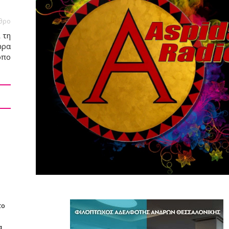
θρο
 τη
ώρα
όπο
το
α