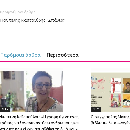
Προηγούμενο άρθρο
Παντελής Καστανίδης “Σπάνια”
Παρόμοια άρθρα
Περισσότερα
CITY
CITY
Φωτεινή Καϊοπούλου: «Η γραφή έγινε ένας
Ο συγγραφέας Μάκης 
τρόπος να ξανασυναντήσω ανθρώπους και
βιβλιοπωλείο Αναγέ
στιγμές που είχαν σημαδέψει τη ζωή μου»