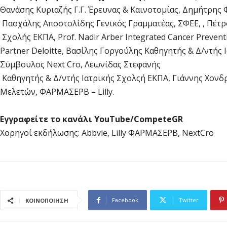
Θανάσης Κυριαζής Γ.Γ. Έρευνας & Καινοτομίας, Δημήτρης
Πασχάλης Αποστολίδης Γενικός Γραμματέας, ΣΦΕΕ, , Πέτ
Σχολής ΕΚΠA, Prof. Nadir Arber Integrated Cancer Preventio
Partner Deloitte, Βασίλης Γοργούλης Καθηγητής & Δ/ντή
Σύμβουλος Next Cro, Λεωνίδας Στεφανής
Καθηγητής & Δ/ντής Ιατρικής Σχολςή ΕΚΠΑ, Γιάννης Χονδ
Μελετών, ΦΑΡΜΑΣΕΡΒ – Lilly.
Εγγραφείτε το κανάλι YouTube/CompeteGR
Χορηγοί εκδήλωσης: Abbvie, Lilly ΦΑΡΜΑΣΕΡΒ, NextCro
Facebook
Twitter
ΚΟΙΝΟΠΟΙΗΣΗ