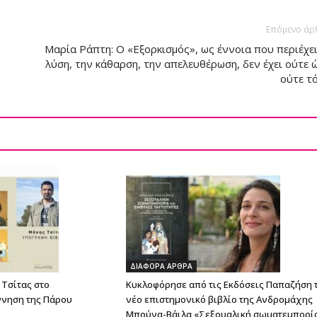
Επόμενο άρ
Μαρία Ράπτη: Ο «Εξορκισμός», ως έννοια που περιέχει
λύση, την κάθαρση, την απελευθέρωση, δεν έχει ούτε 
ούτε τ
ΔΙΑΦΟΡΑ ΑΡΘΡΑ
Τσίτας στο
Κυκλοφόρησε από τις Εκδόσεις Παπαζήση 
ννηση της Πάρου
νέο επιστημονικό βιβλίο της Ανδρομάχης
Μπούνα-Βάιλα «Σεξουαλική σωματεμπορί