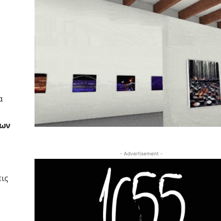
α
εων
- Advertisement -
εις