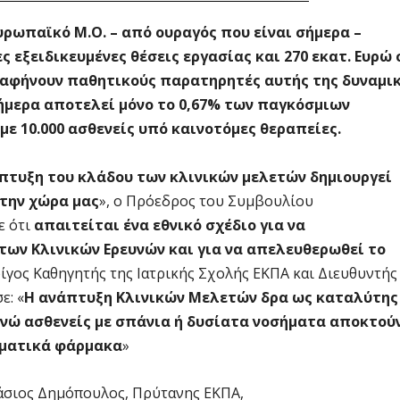
ευρωπαϊκό Μ.Ο. – από ουραγός που είναι σήμερα –
ες εξειδικευμένες θέσεις εργασίας και 270 εκατ. Ευρώ 
ς αφήνουν παθητικούς παρατηρητές αυτής της δυναμι
σήμερα αποτελεί μόνο το 0,67% των παγκόσμιων
ε 10.000 ασθενείς υπό καινοτόμες θεραπείες.
πτυξη του κλάδου των κλινικών μελετών δημιουργεί
 την χώρα μας
», ο Πρόεδρος του Συμβουλίου
ε ότι
απαιτείται ένα εθνικό σχέδιο για να
 των Κλινικών Ερευνών και για να απελευθερωθεί το
ίγος Καθηγητής της Ιατρικής Σχολής ΕΚΠΑ και Διευθυντής
ε: «
H ανάπτυξη Κλινικών Μελετών δρα ως καταλύτης
 ενώ ασθενείς με σπάνια ή δυσίατα νοσήματα αποκτού
σματικά φάρμακα
»
άσιος Δημόπουλος, Πρύτανης ΕΚΠΑ,