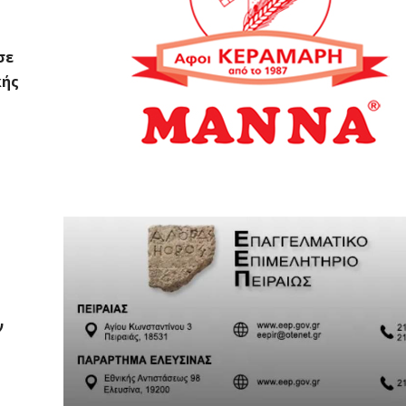
σε
κής
ν