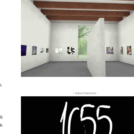
ι
- Advertisement -
α
αι