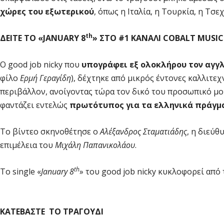
χώρες του εξωτερικού
, όπως η Ιταλία, η Τουρκία, η Τσεχ
th
ΔΕΙΤΕ ΤΟ «
JANUARY
8
» ΣΤΟ #1 ΚΑΝΑΛΙ
COBALT MUSIC
Ο good job nicky που
υπογράφει εξ ολοκλήρου τον αγγλ
φίλο
Ερμή Γεραγίδη
), δέχτηκε από μικρός έντονες καλλιτεχ
περιβάλλον, ανοίγοντας τώρα τον δικό του προσωπικό μου
φαντάζει εντελώς
πρωτότυπος για τα ελληνικά πράγμ
To βίντεο σκηνοθέτησε ο
Αλέξανδρος Σταματιάδης
, η διεύ
επιμέλεια του
Μιχάλη Παπανικολάου
.
th
Το single «
January 8
» του good job nicky κυκλοφορεί από
KATEBAΣΤΕ ΤΟ ΤΡΑΓΟΥΔΙ