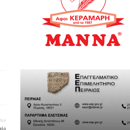
θρο
είο