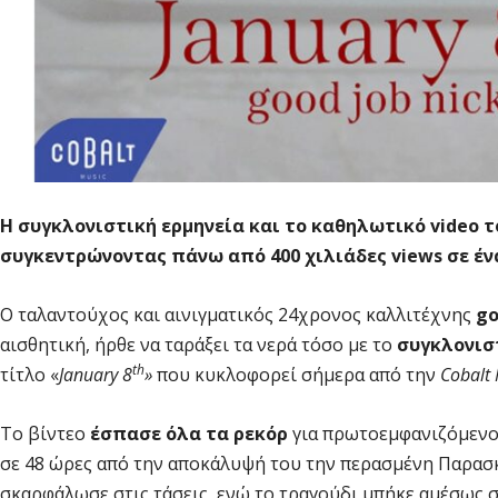
Η συγκλονιστική ερμηνεία και το καθηλωτικό
video
τ
συγκεντρώνοντας πάνω από 400 χιλιάδες
views
σε έ
O ταλαντούχος και αινιγματικός 24χρονος καλλιτέχνης
go
αισθητική, ήρθε να ταράξει τα νερά τόσο με το
συγκλονισ
th
τίτλο «
January
8
»
που κυκλοφορεί σήμερα από την
Cobalt 
Το βίντεο
έσπασε όλα τα ρεκόρ
για πρωτοεμφανιζόμενο 
σε 48 ώρες από την αποκάλυψή του την περασμένη Παρα
σκαρφάλωσε στις τάσεις, ενώ το τραγούδι μπήκε αμέσως 