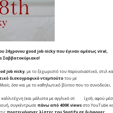
ου 24χρονου
good job nicky
που έγιναν αμέσως
viral
,
να Σαββατοκύριακο!
od job nicky
, με το ξεχωριστό του παρουσιαστικό, στιλ κα
τικό δισκογραφικό ντεμπούτο
του με
Music
, όσο
και με το καθηλωτικό βίντεο που το συνοδεύει.
καλλιτέχνη (και μάλιστα με αγγλικό στ ίχο!), αφού μέσ
σκευή, συγκέντρωσε
πάνω από 400Κ
views
στο YouTube κ
στις
προτεινόμενες λίστες του
Spotify
σε διάφορες