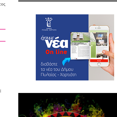
τος
E