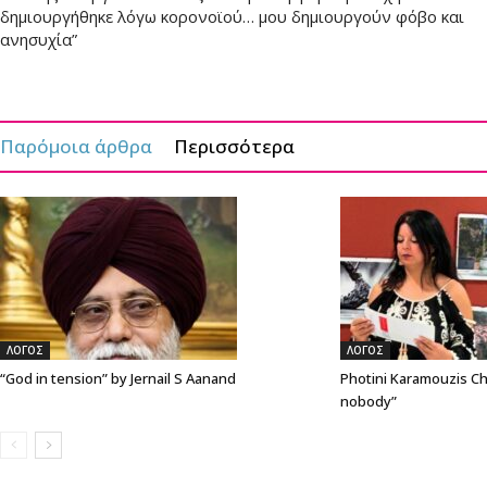
δημιουργήθηκε λόγω κορονοϊού… μου δημιουργούν φόβο και
ανησυχία”
Παρόμοια άρθρα
Περισσότερα
ΛΟΓΟΣ
ΛΟΓΟΣ
“God in tension” by Jernail S Aanand
Photini Karamouzis Ch
nobody”