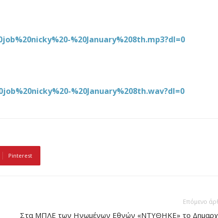
0job%20nicky%20-%20January%208th.mp3?dl=0
0job%20nicky%20-%20January%208th.wav?dl=0
Pinterest
Επόμενο άρ
Στα ΜΠΛΕ των Ηνωμένων Εθνών «ΝΤΥΘΗΚΕ» το Δημαρχ