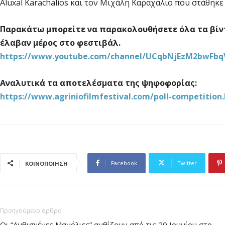
Aluxal Karachalios και τον Μιχάλη Καραχάλιο που στάθηκε
Παρακάτω μπορείτε να παρακολουθήσετε όλα τα βίντ
έλαβαν μέρος στο φεστιβάλ.
https://www.youtube.com/channel/UCqbNjEzM2bwFbq
Αναλυτικά τα αποτελέσματα της ψηφοφορίας:
https://www.agriniofilmfestival.com/poll-competition
Facebook
Twitter
ΚΟΙΝΟΠΟΙΗΣΗ
Προηγούμενο άρθρο
Οι “Ανθισμένες Μανόλιες” ανθίζουν από τις 20 Ιουνίου στο