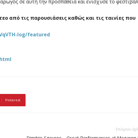
 αρωγός σε αυτή την προσπάθεια και ενίσχυσε το φεστιβάλ
εο από τις παρουσιάσεις καθώς και τις ταινίες που
VqVTH-log/featured
.html
Pinterest
Επόμενο άρ
Dimitris Sgouros – Great Performances at Megaron 