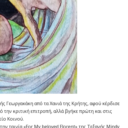
νής Γεωργακάκη από τα Χανιά της Κρήτης, αφού κέρδισε
την κριτική επιτροπή, αλλά βγήκε πρώτη και στις
είο Κοινού.
ην ταινία «For My beloved Florent» της Τεξανής Mindy