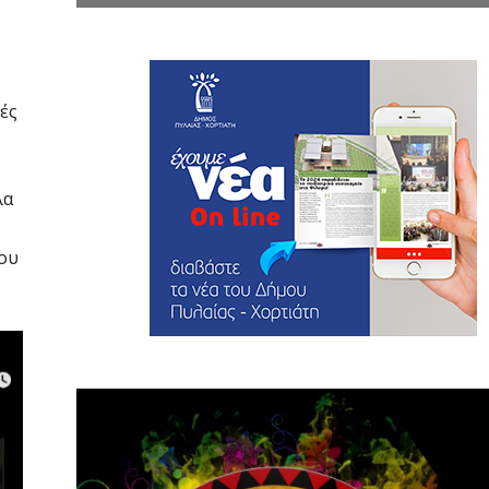
ές
λα
ίου