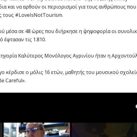
δια και να αρθούν οι περιορισμοί για τους ανθρώπους που
ές τους #LoveIsNotTourism.
ού μέσα σε 48 ώρες που διήρκησε η ψηφοφορία οι συνολικ
ό έφτασαν τις 1.810.
ατηγορία Καλύτερος Μονόλογος Αγρινίου ήταν η Αρχοντού
γο κέρδισε ο μόλις 16 ετών, μαθητής του μουσικού σχολε
e Careful».