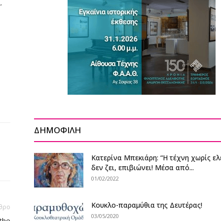
.
ΔΗΜΟΦΙΛΗ
Κατερίνα Μπεκιάρη: “Η τέχνη χωρίς ελ
δεν ζει, επιβιώνει! Μέσα από...
01/02/2022
Κουκλο-παραμύθια της Δευτέρας!
θρο
03/05/2020
the