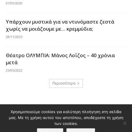
07/03/2020
Υπάρχουν μυστικά για να ντυνόμαστε ζεστά
χωρίς να μοιάζουμε με… κρεμμύδια;
28/11/2025
Θέατρο ΟΛΥΜΠΙΑ: Μάνος Λοΐζος – 40 χρόνια
μετά
25/05/2022
Περισσότερα
Διαφημιστείτε στο Polis Magazino
Χρησιμοποιούμε cookies για καλύτερη πλοήγηση στη σελίδα
μας. Με τη χρήση αυτού του ιστοτόπου, αποδέχεστε τη χρήση
Όροι χρήσης & Πολιτική Προστασίας Προσωπικών Δεδομένων
των cookies.
Επικοινωνία