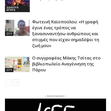
ΔΙΑΦΟΡΑ
ΑΡΘΡΑ
Φωτεινή Καϊοπούλου: «Η γραφή
έγινε ένας τρόπος να
ξανασυναντήσω ανθρώπους και
CITY
στιγμές που είχαν σημαδέψει τη
ζωή μου»
Ο συγγραφέας Μάκης Τσίτας στο
βιβλιοπωλείο Αναγέννηση της
Πάρου
CITY
- Advertisement -