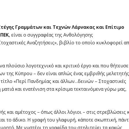
τέγης Γραμμάτων και Τεχνών Λάρνακας και Επίτιμο
ΠΕΚ,
είναι ο συγγραφέας της Ανθολόγησης
τοχαστικές Αναζητήσεις», βιβλίο το οποίο κυκλοφορεί α
ένα πλούσιο λογοτεχνικό και κριτικό έργο και που θήτευσε
ν της Κύπρου – δεν είναι απλώς ένας εμβριθής μελετητής
ε τίτλο «Περί Πανδημίας και άλλων…δεινών – Στοχαστικές
 ματιά και ενατένιση στα κρίσιμα τεκταινόμενα γύρω μας,
ς και αμέτοχος – όπως άλλοι λόγιοι – στις στρεβλώσεις 
α και το άδικο. Η γραφή του γλαφυρή, κάποτε σκωπτική, πάν
υρητό. Με νυστέρι τη γραφίδα του στηλιτεύει τα κακώς