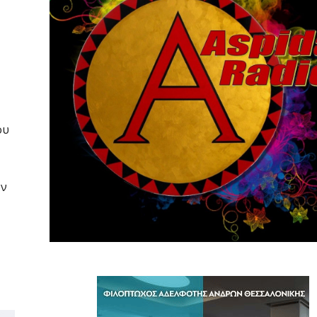
ου
ον