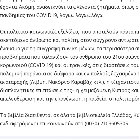
έχοντα. Ακόμη, αναδεικνύει τα φλέγοντα ζητήματα, όπως 
πανδημίας του COVID19, λόγω…λόγω…λόγω.
Οι πολιτικο-κοινωνικές εξελίξεις, που αποτελούν πάντα 
σκεπτόμενο άνθρωπο και πολίτη, στον σύγχρονο αντιφατικ
έναυσμα για τη συγγραφή των κειμένων, τα περισσότερα α
προβλήματα που ταλανίζουν τον άνθρωπο του 21ου αιώνα, 
κορωνοϊού (COVID 19) και οι τραγικές, στις διαστάσεις το
πολεμική παράνοια σε διάφορα και εν πολλοίς ξεχασμένα 
αναταραχής (Λιβύη, Νακόρνο Καραβάχ κτλ.), η τζιχαντιστι
διαπλανητικές επιπτώσεις της– η χειμαζόμενη Κύπρος και
απελευθέρωση και την επανένωση, η παιδεία, ο πολιτισμός 
Τα βιβλία διατίθενται σε όλα τα βιβλιοπωλεία Ελλάδας, Κύ
ενδιαφερόμενοι επικοινωνούν στο (0030) 2103605305.