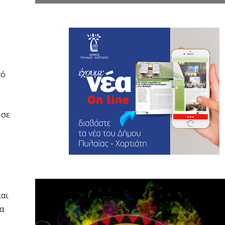
πό
 σε
και
τα