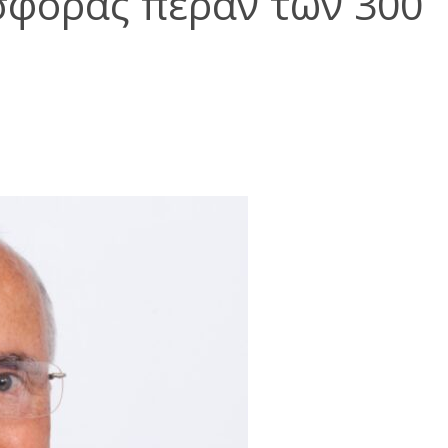
σφοράς πέραν των 300