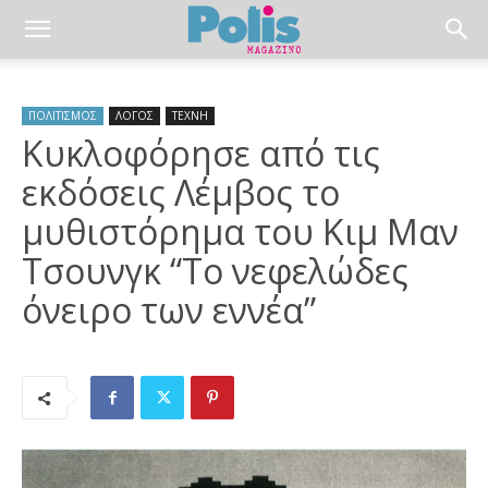
ΠΟΛΙΤΙΣΜΟΣ
ΛΟΓΟΣ
ΤΕΧΝΗ
Κυκλοφόρησε από τις
εκδόσεις Λέμβος το
μυθιστόρημα του Κιμ Μαν
Τσουνγκ “Το νεφελώδες
όνειρο των εννέα”