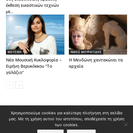
έκθεση εικαστικών τεχνών
με...
ΜΟΥΣΙΚΗ
ΝΙΚΟΣ ΜΟΥΡΑΤΙΔΗΣ
Νέα Μουσική Κυκλοφορία –
Η Μενδώνη χαντακώνει τα
Ειρήνη Βερυκόκκου “Το
αρχαία
γαλάζιο”
Χρησιμοποιούμε cookies για καλύτερη πλοήγηση στη σελίδα
Διαφημιστείτε στο Polis Magazino
μας. Με τη χρήση αυτού του ιστοτόπου, αποδέχεστε τη χρήση
Όροι χρήσης & Πολιτική Προστασίας Προσωπικών Δεδομένων
των cookies.
Επικοινωνία