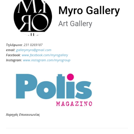
Τηλέφωνο:
231 0269187
email:
gallerymyro
@gmail.com
Facebook:
www.facebook.com/myrogallery
Instagram:
www.instagram.com/myrogroup
Χορηγός Επικοινωνίας