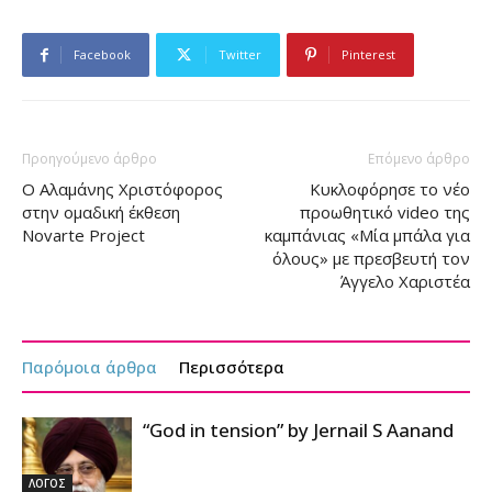
Facebook
Twitter
Pinterest
Προηγούμενο άρθρο
Επόμενο άρθρο
Ο Αλαμάνης Χριστόφορος
Κυκλοφόρησε το νέο
στην ομαδική έκθεση
προωθητικό video της
Novarte Project
καμπάνιας «Μία μπάλα για
όλους» με πρεσβευτή τον
Άγγελο Χαριστέα
Παρόμοια άρθρα
Περισσότερα
“God in tension” by Jernail S Aanand
ΛΟΓΟΣ