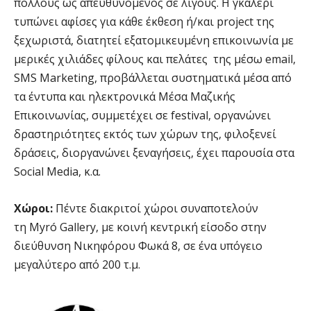
πολλούς ως απευθυνόμενος σε λίγους. Η γκαλερί
τυπώνει αφίσες για κάθε έκθεση ή/και project της
ξεχωριστά, διατητεί εξατομικευμένη επικοινωνία με
μερικές χιλιάδες φίλους και πελάτες της μέσω email,
SMS Marketing, προβάλλεται συστηματικά μέσα από
τα έντυπα και ηλεκτρονικά Μέσα Μαζικής
Επικοινωνίας, συμμετέχει σε festival, οργανώνει
δραστηριότητες εκτός των χώρων της, φιλοξενεί
δράσεις, διοργανώνει ξεναγήσεις, έχει παρουσία στα
Social Media, κ.α.
Χώροι:
Πέντε διακριτοί χώροι συναποτελούν
τη Myró Gallery, με κοινή κεντρική είσοδο στην
διεύθυνση Νικηφόρου Φωκά 8, σε ένα υπόγειο
μεγαλύτερο από 200 τ.μ.