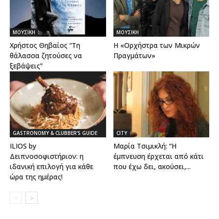
ΜΟΥΣΙΚΗ
ΜΟΥΣΙΚΗ
Χρήστος Θηβαίος “Τη
Η «Ορχήστρα των Μικρών
θάλασσα ζητούσες να
Πραγμάτων»
ξεβάψεις”
GASTRONOMY & CLUBBER'S GUIDE
CITY
ILIOS by
Μαρία Τσιμικλή: “Η
Δειπνοσοφιστήριον: η
έμπνευση έρχεται από κάτι
ιδανική επιλογή για κάθε
που έχω δει, ακούσει,...
ώρα της ημέρας!