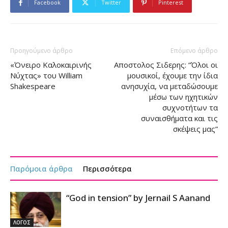
Facebook
Twitter
Pinterest
Προηγούμενο άρθρο
Επόμενο άρθρο
«Όνειρο Καλοκαιρινής
Αποστολος Σιδερης: “Όλοι οι
Νύχτας» του William
μουσικοί, έχουμε την ίδια
Shakespeare
ανησυχία, να μεταδώσουμε
μέσω των ηχητικών
συχνοτήτων τα
συναισθήματα και τις
σκέψεις μας”
Παρόμοια άρθρα
Περισσότερα
“God in tension” by Jernail S Aanand
ΛΟΓΟΣ