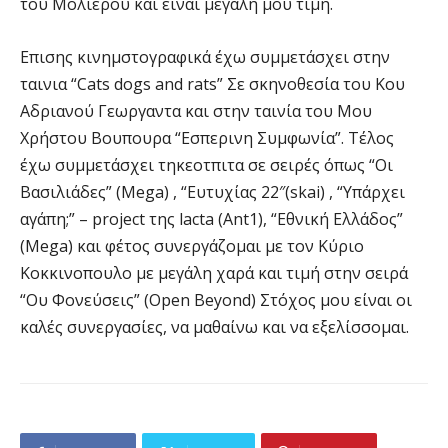
του Μολιέρου και είναι μεγάλη μου τιμή.
Επισης κινημστογραφικά έχω συμμετάσχει στην
ταινια “Cats dogs and rats” Σε σκηνοθεσία του Κου
Αδριανού Γεωργαντα και στην ταινία του Μου
Χρήστου Βουπουρα “Εσπερινη Συμφωνία”. Τέλος
έχω συμμετάσχει τηκεοτπιτα σε σειρές όπως “Οι
Βασιλιάδες” (Mega) , “Ευτυχίας 22″(skai) , “Υπάρχει
αγάπη;” – project της lacta (Ant1), “Εθνική Ελλάδος”
(Mega) και φέτος συνεργάζομαι με τον Κύριο
Κοκκινοπουλο με μεγάλη χαρά και τιμή στην σειρά
“Ου Φονεύσεις” (Open Beyond) Στόχος μου είναι οι
καλές συνεργασίες, να μαθαίνω και να εξελίσσομαι.