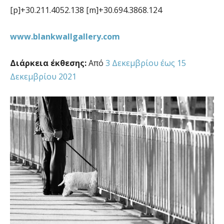
[p]
+30.211.4052.138
[m]
+30.694.3868.124
www.blankwallgallery.com
Διάρκεια έκθεσης:
Από
3 Δεκεμβρίου έως 15
Δεκεμβρίου 2021