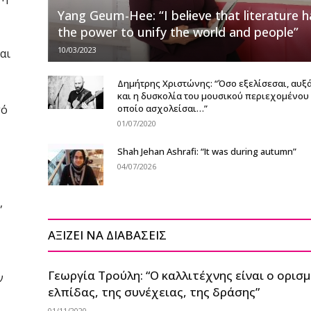
Yang Geum-Hee: “I believe that literature h
the power to unify the world and people”
10/03/2023
αι
Δημήτρης Χριστώνης: “Όσο εξελίσεσαι, αυξ
και η δυσκολία του μουσικού περιεχομένου 
τό
οποίο ασχολείσαι…”
01/07/2020
Shah Jehan Ashrafi: “It was during autumn”
04/07/2026
,
ΑΞΙΖΕΙ ΝΑ ΔΙΑΒΑΣΕΙΣ
Γεωργία Τρούλη: “Ο καλλιτέχνης είναι ο ορισ
ν
ελπίδας, της συνέχειας, της δράσης”
01/11/2020