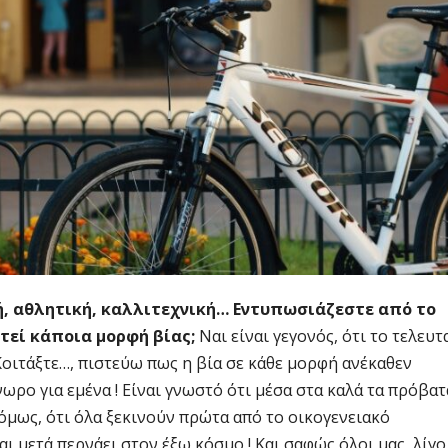
κή, αθλητική, καλλιτεχνική… Εντυπωσιάζεστε από το
τεί κάποια μορφή βίας;
Ναι είναι γεγονός, ότι το τελευτ
 Κοιτάξτε…, πιστεύω πως η βία σε κάθε μορφή ανέκαθεν
ωρο για εμένα ! Είναι γνωστό ότι μέσα στα καλά τα πρόβατ
 όμως, ότι όλα ξεκινούν πρώτα από το οικογενειακό
αι μετά περνάει στον έξω κόσμο ! Και σαφώς όλοι μας, λίγο