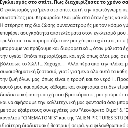
Εγκλεισμός στο σπίτι. Πως διαχειρίζεστε το χρόνο σ
Ο εγκλεισμός για ‘μένα στο σπίτι αυτή την πρωτόγνωρη περ
συντοπίτες μου Κερκυραΐοι ! Και μάλιστα όταν έχεις να κά
Η στέρηση της δια ζώσης συναναστροφής με τον κόσμο γύ
επιφέρει ασυγκράτητα αποτελέσματα στον εγκλεισμό μου…
τρελό που τον παρομοιάζω σαν μια χύτρα ταχύτητας που β
μπορούμε να πράξουμε και διαφορετικά…, όταν μάλιστα έ
την υγεία ! Οπότε περιορίζομαι και εγώ όπως όλοι μας, σε
βόλτα ως το Χώλ ! … Χαχαχα…… Αλλά πέρα από την πλάκα, μ
συναισθηματική ζεστασιά, γιατί για ‘μενα όλα αυτά τα καθ
την ζωή όλων μας, όπως είναι η τροφή και το νερό !… Προ
εαυτό μου και αμέσως κάθομαι και σκέφτομαι ότι δεν είμαι
διαδικτυακή αυτή εποχή που βρισκόμαστε, μπορούμε έστω
και να αφήσουμε την καλλιτεχνική μας φαντασία όσο μπορε
με τους εξαίρετους συνεργάτες μου “Λεονάρντο Θίμο” & 
καναλιού “CINEMATONI’S” και της “ALIEN PICTURES STUDI
ιδιαίτερη διαδικτυακή θεατρική σειρά, για φιλανθρωπικό