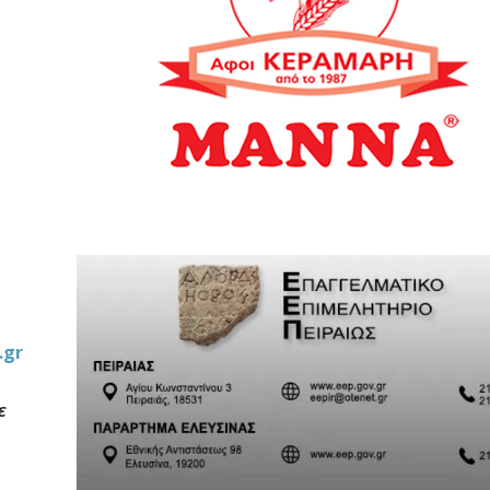
.gr
ε