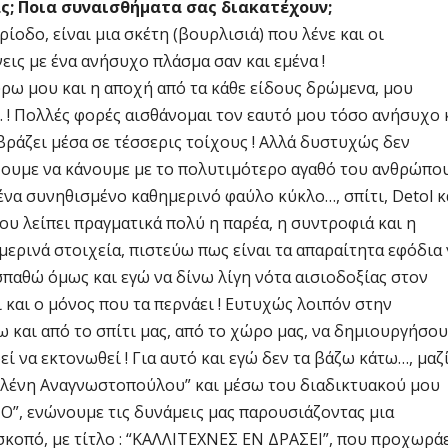
ας; Ποια συναισθήματα σας διακατέχουν;
ίοδο, είναι μια σκέτη (βουρλισιά) που λένε και οι
νεις με ένα ανήσυχο πλάσμα σαν και εμένα !
ρω μου και η αποχή από τα κάθε είδους δρώμενα, μου
 ! Πολλές φορές αισθάνομαι τον εαυτό μου τόσο ανήσυχο 
ράζει μέσα σε τέσσερις τοίχους ! Αλλά δυστυχώς δεν
χουμε να κάνουμε με το πολυτιμότερο αγαθό του ανθρώπου
 ένα συνηθισμένο καθημερινό φαύλο κύκλο…, σπίτι, Detol κ
ου λείπει πραγματικά πολύ η παρέα, η συντροφιά και η
ημερινά στοιχεία, πιστεύω πως είναι τα απαραίτητα εφόδια 
σπαθώ όμως και εγώ να δίνω λίγη νότα αισιοδοξίας στον
 και ο μόνος που τα περνάει ! Ευτυχώς λοιπόν στην
 και από το σπίτι μας, από το χώρο μας, να δημιουργήσο
ί να εκτονωθεί ! Για αυτό και εγώ δεν τα βάζω κάτω…, μαζ
“Ελένη Αναγνωστοπούλου” και μέσω του διαδικτυακού μου
O”, ενώνουμε τις δυνάμεις μας παρουσιάζοντας μια
 σκοπό, με τίτλο : “ΚΑΛΛΙΤΕΧΝΕΣ ΕΝ ΔΡΑΣΕΙ”, που προχωρά