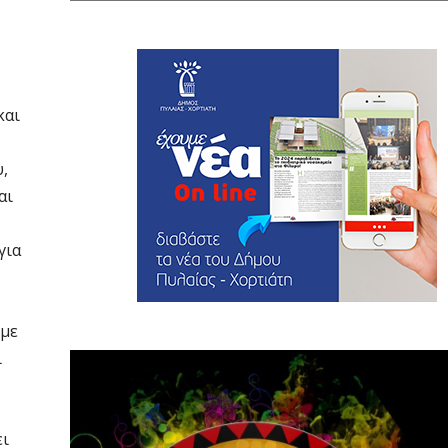
και
,
αι
για
υμε
ί
ει