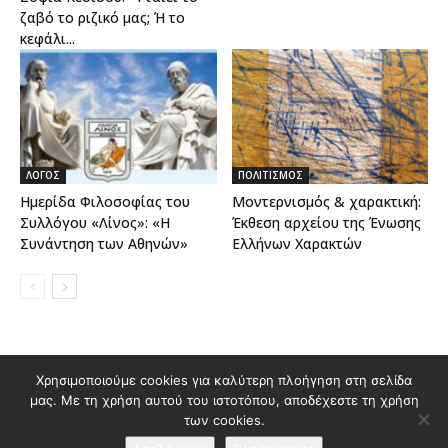
ζαβό το ριζικό μας; Ή το
κεφάλι...
ΛΟΓΟΣ
ΠΟΛΙΤΙΣΜΟΣ
Ημερίδα Φιλοσοφίας του
Μοντερνισμός & χαρακτική:
Συλλόγου «Λίνος»: «Η
Έκθεση αρχείου της Ένωσης
Συνάντηση των Αθηνών»
Ελλήνων Χαρακτών
Χρησιμοποιούμε cookies για καλύτερη πλοήγηση στη σελίδα
Διαφημιστείτε στο Polis Magazino
μας. Με τη χρήση αυτού του ιστοτόπου, αποδέχεστε τη χρήση
Όροι χρήσης & Πολιτική Προστασίας Προσωπικών Δεδομένων
των cookies.
Επικοινωνία