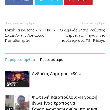
Προηγούμενο άρθρο
Επόμενο άρθρο
Εγκαίνια έκθεσης «ΓΥΠΤΙΚΗ-
Ο κωμικός Ζήσης Ρούμπος
ΣΧΕΔΙΑ» της Ασπασίας
φέρνει τις «Τηγανητές
Παπαδοπεράκη
πατάτες» στα TGI Fridays
Παρόμοια άρθρα
Περισσότερα
Ανδρέας Λάμπρου: «80s»
ΔΙΑΦΟΡΑ
ΑΡΘΡΑ
Φωτεινή Καϊοπούλου: «Η γραφή
έγινε ένας τρόπος να
ξανασυναντήσω ανθρώπους και
CITY