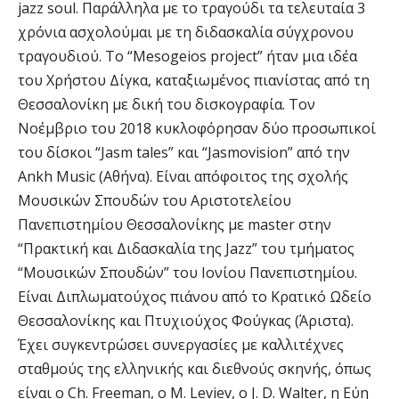
jazz soul. Παράλληλα με το τραγούδι τα τελευταία 3
χρόνια ασχολούμαι με τη διδασκαλία σύγχρονου
τραγουδιού. Το “Mesogeios project” ήταν μια ιδέα
του Χρήστου Δίγκα, καταξιωμένος πιανίστας από τη
Θεσσαλονίκη με δική του δισκογραφία. Τον
Νοέμβριο του 2018 κυκλοφόρησαν δύο προσωπικοί
του δίσκοι “Jasm tales” και “Jasmovision” από την
Ankh Music (Αθήνα). Είναι απόφοιτος της σχολής
Μουσικών Σπουδών του Αριστοτελείου
Πανεπιστημίου Θεσσαλονίκης με master στην
“Πρακτική και Διδασκαλία της Jazz” του τμήματος
“Μουσικών Σπουδών” του Ιονίου Πανεπιστημίου.
Είναι Διπλωματούχος πιάνου από το Κρατικό Ωδείο
Θεσσαλονίκης και Πτυχιούχος Φούγκας (Άριστα).
Έχει συγκεντρώσει συνεργασίες με καλλιτέχνες
σταθμούς της ελληνικής και διεθνούς σκηνής, όπως
είναι ο Ch. Freeman, o M. Leviev, ο J. D. Walter, η Εύη