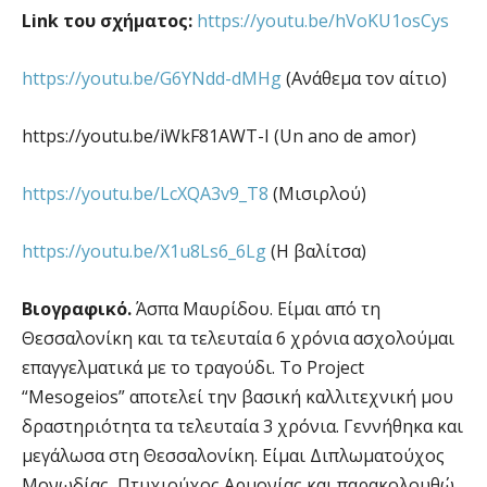
Link του σχήματος:
https://youtu.be/hVoKU1osCys
https://youtu.be/G6YNdd-dMHg
(Ανάθεμα τον αίτιο)
https://youtu.be/iWkF81AWT-I (Un ano de amor)
https://youtu.be/LcXQA3v9_T8
(Μισιρλού)
https://youtu.be/X1u8Ls6_6Lg
(Η βαλίτσα)
Βιογραφικό.
Άσπα Μαυρίδου. Είμαι από τη
Θεσσαλονίκη και τα τελευταία 6 χρόνια ασχολούμαι
επαγγελματικά με το τραγούδι. Το Project
“Mesogeios” αποτελεί την βασική καλλιτεχνική μου
δραστηριότητα τα τελευταία 3 χρόνια. Γεννήθηκα και
μεγάλωσα στη Θεσσαλονίκη. Είμαι Διπλωματούχος
Μονωδίας, Πτυχιούχος Αρμονίας και παρακολουθώ