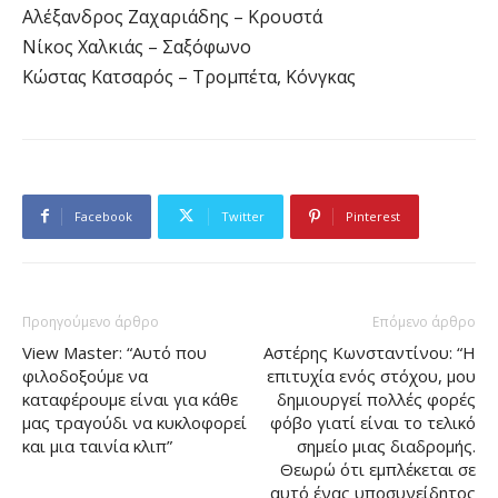
Αλέξανδρος Ζαχαριάδης – Κρουστά
Νίκος Χαλκιάς – Σαξόφωνο
Κώστας Κατσαρός – Τρομπέτα, Κόνγκας
Facebook
Twitter
Pinterest
Προηγούμενο άρθρο
Επόμενο άρθρο
View Master: “Αυτό που
Αστέρης Κωνσταντίνου: “Η
φιλοδοξούμε να
επιτυχία ενός στόχου, μου
καταφέρουμε είναι για κάθε
δημιουργεί πολλές φορές
μας τραγούδι να κυκλοφορεί
φόβο γιατί είναι το τελικό
και μια ταινία κλιπ”
σημείο μιας διαδρομής.
Θεωρώ ότι εμπλέκεται σε
αυτό ένας υποσυνείδητος