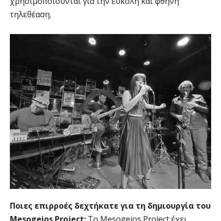
χρησιμοποιούνται για την εύκολη και φθηνή
τηλεθέαση.
Ποιες επιρροές δεχτήκατε για τη δημιουργία του
Mesogeios Project;
Το Mesogeios Project έχει