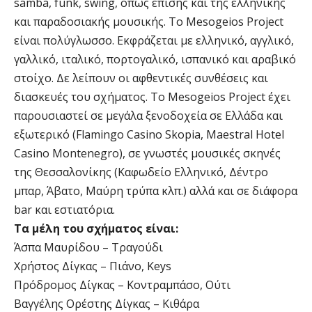
samba, funk, swing, όπως επίσης και της ελληνικής
και παραδοσιακής μουσικής. Το Mesogeios Project
είναι πολύγλωσσο. Εκφράζεται με ελληνικό, αγγλικό,
γαλλικό, ιταλικό, πορτογαλικό, ισπανικό και αραβικό
στοίχο. Δε λείπουν οι αφθεντικές συνθέσεις και
διασκευές του σχήματος. Το Mesogeios Project έχει
παρουσιαστεί σε μεγάλα ξενοδοχεία σε Ελλάδα και
εξωτερικό (Flamingo Casino Skopia, Maestral Hotel
Casino Montenegro), σε γνωστές μουσικές σκηνές
της Θεσσαλονίκης (Καφωδείο Ελληνικό, Δέντρο
μπαρ, Άβατο, Μαύρη τρύπα κλπ.) αλλά και σε διάφορα
bar και εστιατόρια.
Τα μέλη του σχήματος είναι:
Άσπα Μαυρίδου – Τραγούδι
Χρήστος Δίγκας – Πιάνο, Keys
Πρόδρομος Δίγκας – Κοντραμπάσο, Ούτι
Βαγγέλης Ορέστης Δίγκας – Κιθάρα