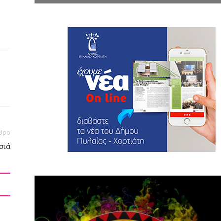
θρο
σιά