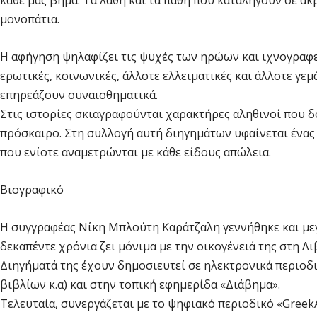
κάθε μας βήμα. Τα λάθη και τα πάθη που καταλήγουν σε α
μονοπάτια.
Η αφήγηση ψηλαφίζει τις ψυχές των ηρώων και ιχνογραφεί 
ερωτικές, κοινωνικές, άλλοτε ελλειματικές και άλλοτε γε
επηρεάζουν συναισθηματικά.
Στις ιστορίες σκιαγραφούνται χαρακτήρες αληθινοί που δο
πρόσκαιρο. Στη συλλογή αυτή διηγημάτων υφαίνεται ένας
που ενίοτε αναμετρώνται με κάθε είδους απώλεια.
Βιογραφικό
Η συγγραφέας Νίκη Μπλούτη Καράτζαλη γεννήθηκε και μεγ
δεκαπέντε χρόνια ζει μόνιμα με την οικογένειά της στη Λι
Διηγήματά της έχουν δημοσιευτεί σε ηλεκτρονικά περιοδικ
βιβλίων κ.α) και στην τοπική εφημερίδα «Διάβημα».
Τελευταία, συνεργάζεται με τo ψηφιακό περιοδικό «GreekA