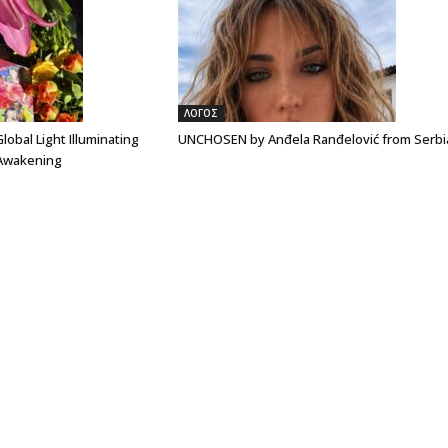
ΛΟΓΟΣ
lobal Light Illuminating
UNCHOSEN by Anđela Ranđelović from Serbi
 Awakening