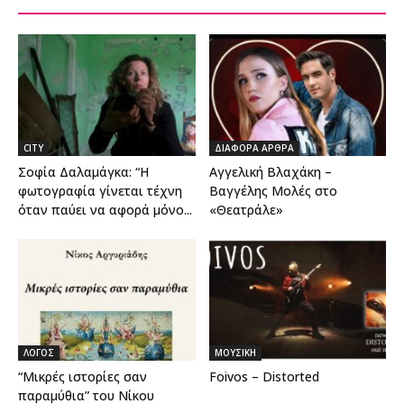
CITY
ΔΙΑΦΟΡΑ ΑΡΘΡΑ
Σοφία Δαλαμάγκα: “Η
Αγγελική Βλαχάκη –
φωτογραφία γίνεται τέχνη
Βαγγέλης Μολές στο
όταν παύει να αφορά μόνο...
«Θεατράλε»
ΛΟΓΟΣ
ΜΟΥΣΙΚΗ
“Mικρές ιστορίες σαν
Foivos – Distorted
παραμύθια” του Νίκου