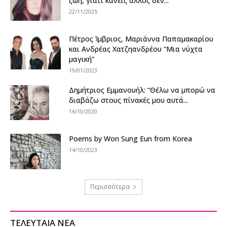
ζωή, γιατί κανείς άλλος δεν...
22/11/2025
Πέτρος Ίμβριος, Μαριάννα Παπαμακαρίου
και Ανδρέας Χατζηανδρέου “Μια νύχτα
μαγική”
19/01/2023
Δημήτριος Εμμανουήλ: “Θέλω να μπορώ να
διαβάζω στους πίνακές μου αυτά...
16/10/2020
Poems by Won Sung Eun from Korea
14/10/2023
Περισσότερα
ΤΕΛΕΥΤΑΙΑ ΝΕΑ