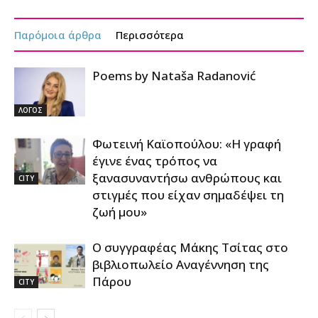
Παρόμοια άρθρα
Περισσότερα
Poems by Nataša Radanović
ΛΟΓΟΣ
Φωτεινή Καϊοπούλου: «Η γραφή
έγινε ένας τρόπος να
ξανασυναντήσω ανθρώπους και
CITY
στιγμές που είχαν σημαδέψει τη
ζωή μου»
Ο συγγραφέας Μάκης Τσίτας στο
βιβλιοπωλείο Αναγέννηση της
Πάρου
CITY