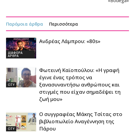
«Bodega»
Παρόμοια άρθρα
Περισσότερα
Ανδρέας Λάμπρου: «80s»
ΔΙΑΦΟΡΑ
ΑΡΘΡΑ
Φωτεινή Καϊοπούλου: «Η γραφή
έγινε ένας τρόπος να
ξανασυναντήσω ανθρώπους και
CITY
στιγμές που είχαν σημαδέψει τη
ζωή μου»
Ο συγγραφέας Μάκης Τσίτας στο
βιβλιοπωλείο Αναγέννηση της
Πάρου
CITY