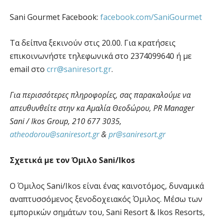
Sani Gourmet Facebook:
facebook.com/SaniGourmet
Τα δείπνα ξεκινούν στις 20.00. Για κρατήσεις
επικοινωνήστε τηλεφωνικά στο 2374099640 ή με
email στο
crr@saniresort.gr
.
Για περισσότερες πληροφορίες, σας παρακαλούμε να
απευθυνθείτε στην κα Αμαλία Θεοδώρου,
PR
Manager
Sani
/
Ikos
Group
, 210 677 3035,
atheodorou
@
saniresort
.
gr
&
pr
@
saniresort
.
gr
Σχετικά με τον Όμιλο
Sani
/
Ikos
Ο Όμιλος Sani/Ikos είναι ένας καινοτόμος, δυναμικά
αναπτυσσόμενος ξενοδοχειακός Όμιλος. Μέσω των
εμπορικών σημάτων του, Sani Resort & Ikos Resorts,