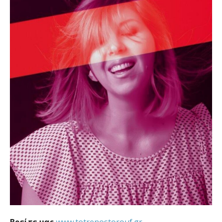
Βρείτε μας
www.totrenostorouf.gr