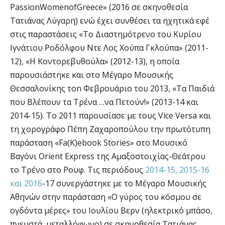
PassionWomenofGreece» (2016 σε σκηνοθεσία
Τατιάνας Λύγαρη) ενώ έχει συνθέσει τα ηχητικά εφέ
στις παραστάσεις «Το Διαστημότρενο του Κυρίου
Ιγνάτιου Ροδόλφου Ντε Λος Χούπα Γκλούπα» (2011-
12), «Η Κοντορεβυθούλα» (2012-13), η οποία
παρουσιάστηκε και στο Μέγαρο Μουσικής
Θεσσαλονίκης τοn Φεβρουάριο του 2013, «Τα Παιδιά
που Βλέπουν τα Τρένα …να Πετούν!» (2013-14 και
2014-15). Το 2011 παρουσίασε με τους Vice Versa και
τη χορογράφο Πέπη Ζαχαροπούλου την πρωτότυπη
παράσταση «Fa(K)ebook Stories» στο Μουσικό
Βαγόνι Orient Express της Αμαξοστοιχίας-Θεάτρου
το Τρένο στο Ρουφ. Τις περιόδους
2014-15, 2015-16
και 2016
-17 συνεργάστηκε με το Μέγαρο Μουσικής
Αθηνών στην παράσταση «Ο γύρος του κόσμου σε
ογδόντα μέρες» του Ιουλίου Βερν (ηλεκτρικό μπάσο,
πνευστά, μεταλλόφωνο) σε σκηνοθεσία Τατιάνας