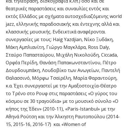
και τηλεόραση, δισκογραφία κ.λπ.) όσο και σε
θεατρικές παραστάσεις και συναυλίες εντός και
εκτός Ελλάδος με σχήματα αυτοσχεδιαζόμενης world
jazz, ελληνικής παραδοσιακής και έντεχνης αλλά και
κλασσικής μουσικής. Ενδεικτικά αναφέρονται
συνεργασίες με τους: Haig Yazdjian, Νίκο Ξυδάκη,
Μάκη Αμπλιανίτη, Γιώργο Μαγκλάρα, Ross Daly,
Σταύρο Παπασταύρου, Μιχάλη Νικολούδη, Ciccada,
Ορφέα Περίδη, Θανάση Παπακωνσταντίνου, Πέτρο
Δουρδουμπάκη, Λουδοβίκο των Ανωγείων, Παντελή
Θαλασσινό, Μόρφω Τσαϊρέλη, Μαρία Φαραντούρη,
κ.α. Έχει συνεργαστεί με την Αμαξοστοιχία-Θέατρο
το Τρένο στο Ρουφ στις παραστάσεις «Ο γύρος του
κόσμου σε 30 τραγούδια» με το μουσικό σύνολο «Ο
κήπος της Έδεν» (2010-11), «Paris-Istanbul» με την
Αθηνά Ρούτση και την Άλκηστη Ραυτοπούλου (2014-
15, 2015-16, 2016-17) και «Women of