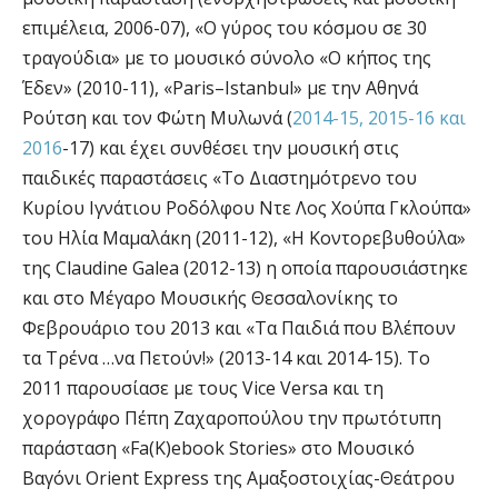
επιμέλεια, 2006-07), «Ο γύρος του κόσμου σε 30
τραγούδια» με το μουσικό σύνολο «Ο κήπος της
Έδεν» (2010-11), «Paris–Istanbul» με την Αθηνά
Ρούτση και τoν Φώτη Μυλωνά (
2014-15, 2015-16 και
2016
-17) και έχει συνθέσει την μουσική στις
παιδικές παραστάσεις «Το Διαστημότρενο του
Κυρίου Ιγνάτιου Ροδόλφου Ντε Λος Χούπα Γκλούπα»
του Ηλία Μαμαλάκη (2011-12), «Η Κοντορεβυθούλα»
της Claudine Galea (2012-13) η οποία παρουσιάστηκε
και στο Μέγαρο Μουσικής Θεσσαλονίκης το
Φεβρουάριο του 2013 και «Τα Παιδιά που Βλέπουν
τα Τρένα …να Πετούν!» (2013-14 και 2014-15). Το
2011 παρουσίασε με τους Vice Versa και τη
χορογράφο Πέπη Ζαχαροπούλου την πρωτότυπη
παράσταση «Fa(K)ebook Stories» στο Μουσικό
Βαγόνι Orient Express της Αμαξοστοιχίας-Θεάτρου