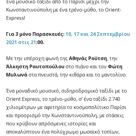
Ένα μουσικό ταξίδι από το Παρίσι μέχρι την
Κωνσταντινούπολη με ένα τρένο-μύθο, το Orient-
Express!
Για 3 μόνο Παρασκευές:
10, 17 και 24 Σεπτεμβρίου
2021 στις 21
:00.
Με την υπέροχη φωνή της
Αθηνάς Ρούτση
, την
Άλκηστη Ραυτοπούλου
στο πιάνο και τον
Φώτη
Μυλωνά
στα πνευστά, την κιθάρα και το μαντολίνο.
Ένα μοναδικό μουσικό, σιδηροδρομικό ταξίδι με το
Orient Express, το τρένο-μύθο, σ’ ένα ταξίδι 2.740
χιλιομέτρων με αφετηρία το κοσμοπολίτικο Παρίσι
και προορισμό την Κωνσταντινούπολη, με στάσεις
που κρύβουν απρόσμενες ιστορίες και
αποκαλύπτουν ένα πολύχρωμο μωσαϊκό τοπίων,