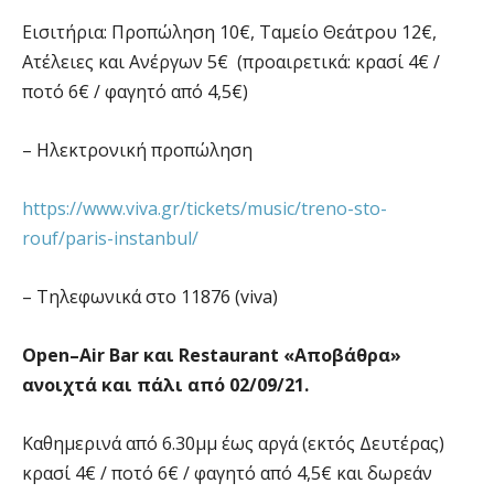
Εισιτήρια: Προπώληση 10€, Ταμείο Θεάτρου 12€,
Ατέλειες και Ανέργων 5€ (προαιρετικά: κρασί 4€ /
ποτό 6€ / φαγητό από 4,5€)
– Ηλεκτρονική προπώληση
https://www.viva.gr/tickets/music/treno-sto-
rouf/paris-instanbul/
– Τηλεφωνικά στο 11876 (viva)
Open
–
Air
Bar
και
Restaurant
«Αποβάθρα»
ανοιχτά και πάλι από 02/09/21.
Καθημερινά από 6.30μμ έως αργά (εκτός Δευτέρας)
κρασί 4€ / ποτό 6€ / φαγητό από 4,5€ και δωρεάν