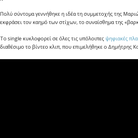
Πολύ σύντομα γεννήθηκε η ιδέα τη συμμετοχής της Μαριώ
εκφράσει τον καημό των στίχων, το συναίσθημα της «βαρκ
Το single κυκλοφορεί σε όλες τις υπόλοιπες
ψηφιακές πλ
διαθέσιμο το βίντεο κλιπ, που επιμελήθηκε ο Δημήτρης 