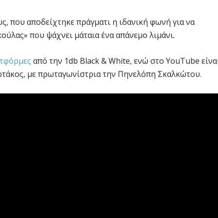
ς, που αποδείχτηκε πράγματι η ιδανική φωνή για να
ούλας» που ψάχνει μάταια ένα απάνεμο λιμάνι.
ατφόρμες
από την 1db Black & White, ενώ στο YouTube είνα
Κοτάκος, με πρωταγωνίστρια την Πηνελόπη Σκαλκώτου.