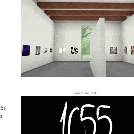
- Advertisement -
ύδι
α