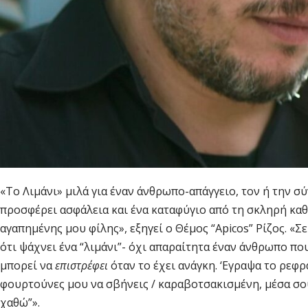
«Το Λιμάνι» μιλά για έναν άνθρωπο-απάγγειο, τον ή την σύ
προσφέρει ασφάλεια και ένα καταφύγιο από τη σκληρή καθ
αγαπημένης μου φίλης», εξηγεί ο Θέμος “Apicos” Ρίζος. «Σ
ότι ψάχνει ένα “λιμάνι”- όχι απαραίτητα έναν άνθρωπο πο
μπορεί να
επιστρέφει
όταν το έχει ανάγκη. ‘Εγραψα το ρεφρα
φουρτούνες μου να σβήνεις / καραβοτσακισμένη, μέσα σου 
χαθώ”».