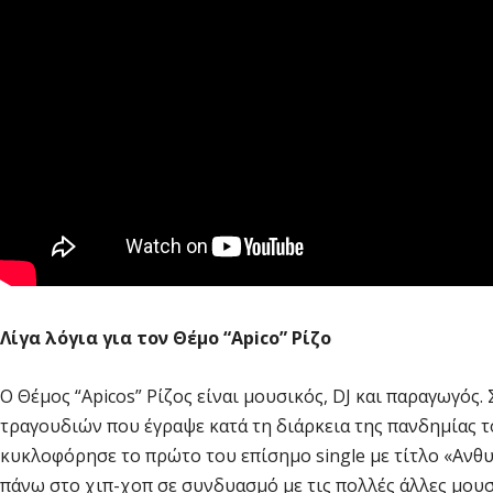
Λίγα λόγια για τον Θέμο “
Apico
” Ρίζο
Ο Θέμος “Apicos” Ρίζος είναι μουσικός, DJ και παραγωγός
τραγουδιών που έγραψε κατά τη διάρκεια της πανδημίας τ
κυκλοφόρησε το πρώτο του επίσημο single με τίτλο «Ανθ
πάνω στο χιπ-χοπ σε συνδυασμό με τις πολλές άλλες μουσι