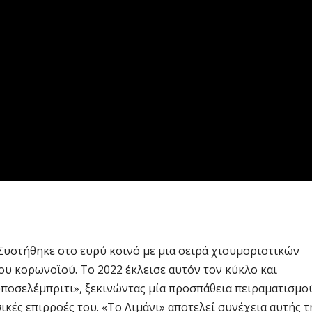
. Συστήθηκε στο ευρύ κοινό με μια σειρά χιουμοριστικών
ου κορωνοϊού. Το 2022 έκλεισε αυτόν τον κύκλο και
υποσελέμπριτι», ξεκινώντας μία προσπάθεια πειραματισμο
κές επιρροές του. «Το Λιμάνι» αποτελεί συνέχεια αυτής τ