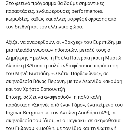
Στο φετινό πρόγραμμα θα δούμε σημαντικές
παραστάσεις, ενδιαφέρουσες performances,
κωμωδίες, καθώς και άλλες μορφές έκφρασης από
τον διεθνή και τον ελληνικό χώρο.
Αξίζει να αναφερθούν, οι «Βάκχες» του Ευριπίδη, με
μια πλειάδα γνωστών ηθοποιών, μεταξύ τους ο
Δημήτρης Ημελλος, η Ρούλα Πατεράκη και η Μυρτώ
Αλικάκη (3/9) και η πολύ ενδιαφέρουσα παράσταση
του Μηνά Βιντιάδη, «Ο Κάτω Παρθενώνας», σε
σκηνοθεσία Βάνας Πεφάνη, με τον Λεωνίδα Κακούρη
και τον Χρήστο Σαπουντζή
Επίσης, αξίζει να αναφερθούν, η πολύ καλή
παράσταση «Σκηνές από έναν Γάμο», ένα κείμενο του
Ingmar Bergman με τον Αντώνη Λουδάρο (4/9), σε
σκηνοθεσία του ίδιου, «Το Παγκάκι» σε σκηνοθεσία
του Γιώργου Κιμούλη, με τον ίδιο και τη Φωτεινή