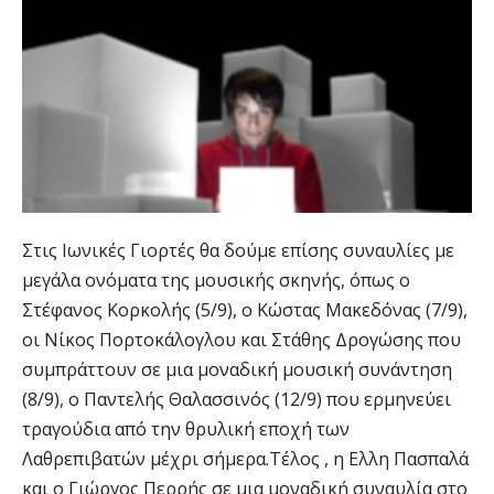
Στις Ιωνικές Γιορτές θα δούμε επίσης συναυλίες με
μεγάλα ονόματα της μουσικής σκηνής, όπως ο
Στέφανος Κορκολής (5/9), ο Κώστας Μακεδόνας (7/9),
οι Νίκος Πορτοκάλογλου και Στάθης Δρογώσης που
συμπράττουν σε μια μοναδική μουσική συνάντηση
(8/9), ο Παντελής Θαλασσινός (12/9) που ερμηνεύει
τραγούδια από την θρυλική εποχή των
Λαθρεπιβατών μέχρι σήμερα.Τέλος , η Ελλη Πασπαλά
και ο Γιώργος Περρής σε μια μοναδική συναυλία στο