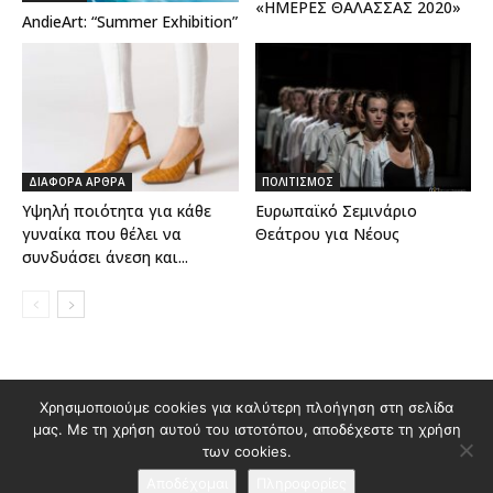
«ΗΜΕΡΕΣ ΘΑΛΑΣΣΑΣ 2020»
AndieArt: “Summer Exhibition”
ΔΙΑΦΟΡΑ ΑΡΘΡΑ
ΠΟΛΙΤΙΣΜΟΣ
Υψηλή ποιότητα για κάθε
Ευρωπαϊκό Σεμινάριο
γυναίκα που θέλει να
Θεάτρου για Νέους
συνδυάσει άνεση και...
Διαφημιστείτε στο Polis Magazino
Χρησιμοποιούμε cookies για καλύτερη πλοήγηση στη σελίδα
μας. Με τη χρήση αυτού του ιστοτόπου, αποδέχεστε τη χρήση
Όροι χρήσης & Πολιτική Προστασίας Προσωπικών Δεδομένων
των cookies.
Επικοινωνία
Αποδέχομαι
Πληροφορίες
© 2026 Κατασκευή ιστοσελίδας
idees creative marketing