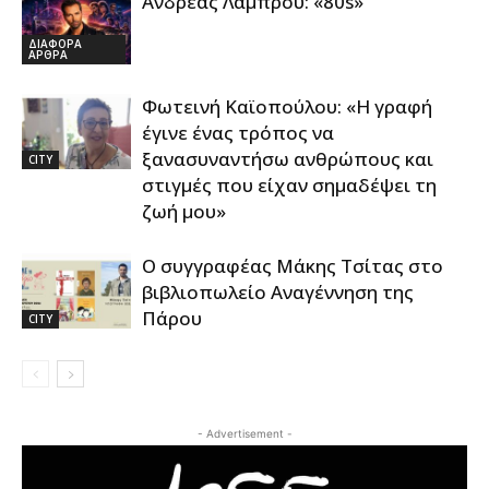
Ανδρέας Λάμπρου: «80s»
ΔΙΑΦΟΡΑ
ΑΡΘΡΑ
Φωτεινή Καϊοπούλου: «Η γραφή
έγινε ένας τρόπος να
ξανασυναντήσω ανθρώπους και
CITY
στιγμές που είχαν σημαδέψει τη
ζωή μου»
Ο συγγραφέας Μάκης Τσίτας στο
βιβλιοπωλείο Αναγέννηση της
Πάρου
CITY
- Advertisement -