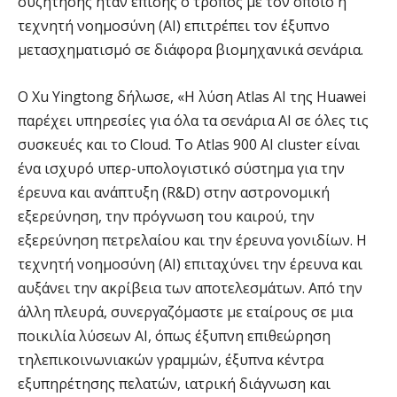
συζήτησης ήταν επίσης ο τρόπος με τον οποίο η
τεχνητή νοημοσύνη (AI) επιτρέπει τον έξυπνο
μετασχηματισμό σε διάφορα βιομηχανικά σενάρια.
Ο Xu Yingtong δήλωσε, «Η λύση Atlas AI της Huawei
παρέχει υπηρεσίες για όλα τα σενάρια AI σε όλες τις
συσκευές και το Cloud. Το Atlas 900 AI cluster είναι
ένα ισχυρό υπερ-υπολογιστικό σύστημα για την
έρευνα και ανάπτυξη (R&D) στην αστρονομική
εξερεύνηση, την πρόγνωση του καιρού, την
εξερεύνηση πετρελαίου και την έρευνα γονιδίων. H
τεχνητή νοημοσύνη (ΑΙ) επιταχύνει την έρευνα και
αυξάνει την ακρίβεια των αποτελεσμάτων. Από την
άλλη πλευρά, συνεργαζόμαστε με εταίρους σε μια
ποικιλία λύσεων AI, όπως έξυπνη επιθεώρηση
τηλεπικοινωνιακών γραμμών, έξυπνα κέντρα
εξυπηρέτησης πελατών, ιατρική διάγνωση και