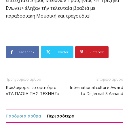
επιτυχία ο Δήμος Μεθάνων Τροιζηνίας <Η Τριζήνα
Ενώνει> έληξαν τήν τελευταία βραδιά με
παραδοσιακή Μουσική και τραγούδια!
Facebook
Twitter
Pinterest
Προηγούμενο άρθρο
Επόμενο άρθρο
Κυκλοφορεί το ορατόριο
International culture Award
«ΤΑ ΠΛΟΙΑ ΤΗΣ ΤΕΧΝΗΣ»
to Dr Jernail S Aanand
Παρόμοια άρθρα
Περισσότερα