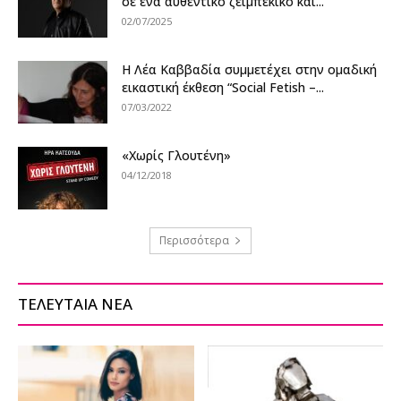
σε ένα αυθεντικό ζεϊμπέκικο και...
02/07/2025
Η Λέα Καββαδία συμμετέχει στην ομαδική
εικαστική έκθεση “Social Fetish –...
07/03/2022
«Χωρίς Γλουτένη»
04/12/2018
Περισσότερα
ΤΕΛΕΥΤΑΙΑ ΝΕΑ